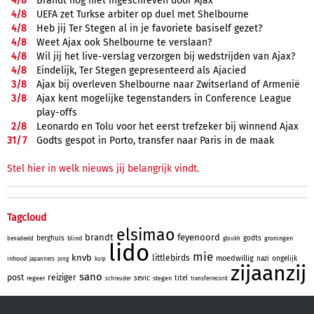
4/
8
Brandt nog niet ingeschreven door Ajax
4/
8
UEFA zet Turkse arbiter op duel met Shelbourne
4/
8
Heb jij Ter Stegen al in je favoriete basiself gezet?
4/
8
Weet Ajax ook Shelbourne te verslaan?
4/
8
Wil jij het live-verslag verzorgen bij wedstrijden van Ajax?
4/
8
Eindelijk, Ter Stegen gepresenteerd als Ajacied
3/
8
Ajax bij overleven Shelbourne naar Zwitserland of Armenië
3/
8
Ajax kent mogelijke tegenstanders in Conference League
play-offs
2/
8
Leonardo en Tolu voor het eerst trefzeker bij winnend Ajax
31/
7
Godts gespot in Porto, transfer naar Paris in de maak
Stel hier in welk nieuws jij belangrijk vindt.
Tagcloud
elsimao
brandt
feyenoord
berghuis
godts
blind
groningen
benadeeld
gloukh
lido
mie
knvb
littlebirds
moedwillig
nazi
ongelijk
inhoud
japanners
jong
kuip
zijaanzij
sano
post
reiziger
sevic
titel
regeer
stegen
schreuder
transferrecord