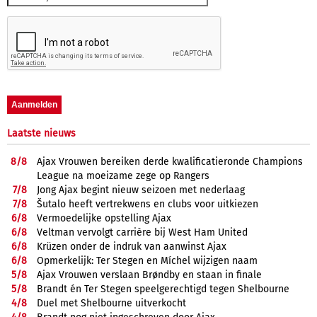
Laatste nieuws
8/
8
Ajax Vrouwen bereiken derde kwalificatieronde Champions
League na moeizame zege op Rangers
7/
8
Jong Ajax begint nieuw seizoen met nederlaag
7/
8
Šutalo heeft vertrekwens en clubs voor uitkiezen
6/
8
Vermoedelijke opstelling Ajax
6/
8
Veltman vervolgt carrière bij West Ham United
6/
8
Krüzen onder de indruk van aanwinst Ajax
6/
8
Opmerkelijk: Ter Stegen en Míchel wijzigen naam
5/
8
Ajax Vrouwen verslaan Brøndby en staan in finale
5/
8
Brandt én Ter Stegen speelgerechtigd tegen Shelbourne
4/
8
Duel met Shelbourne uitverkocht