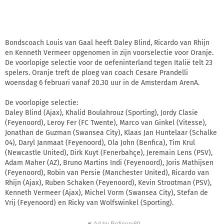
Bondscoach Louis van Gaal heeft Daley Blind, Ricardo van Rhijn
en Kenneth Vermeer opgenomen in zijn voorselectie voor Oranje.
De voorlopige selectie voor de oefeninterland tegen Italië telt 23
spelers. Oranje treft de ploeg van coach Cesare Prandelli
woensdag 6 februari vanaf 20.30 uur in de Amsterdam ArenA.
De voorlopige selectie:
Daley Blind (Ajax), Khalid Boulahrouz (Sporting), Jordy Clasie
(Feyenoord), Leroy Fer (FC Twente), Marco van Ginkel (Vitesse),
Jonathan de Guzman (Swansea City), Klaas Jan Huntelaar (Schalke
04), Daryl Janmaat (Feyenoord), Ola John (Benfica), Tim Krul
(Newcastle United), Dirk Kuyt (Fenerbahҫe), Jeremain Lens (PSV),
Adam Maher (AZ), Bruno Martins Indi (Feyenoord), Joris Mathijsen
(Feyenoord), Robin van Persie (Manchester United), Ricardo van
Rhijn (Ajax), Ruben Schaken (Feyenoord), Kevin Strootman (PSV),
Kenneth Vermeer (Ajax), Michel Vorm (Swansea City), Stefan de
Vrij (Feyenoord) en Ricky van Wolfswinkel (Sporting).
▼ Ad by Refinery89