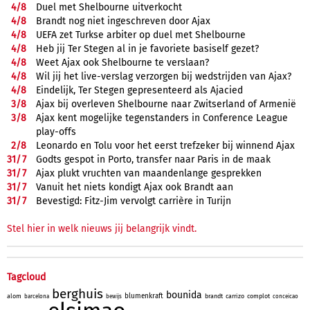
4/
8
Duel met Shelbourne uitverkocht
4/
8
Brandt nog niet ingeschreven door Ajax
4/
8
UEFA zet Turkse arbiter op duel met Shelbourne
4/
8
Heb jij Ter Stegen al in je favoriete basiself gezet?
4/
8
Weet Ajax ook Shelbourne te verslaan?
4/
8
Wil jij het live-verslag verzorgen bij wedstrijden van Ajax?
4/
8
Eindelijk, Ter Stegen gepresenteerd als Ajacied
3/
8
Ajax bij overleven Shelbourne naar Zwitserland of Armenië
3/
8
Ajax kent mogelijke tegenstanders in Conference League
play-offs
2/
8
Leonardo en Tolu voor het eerst trefzeker bij winnend Ajax
31/
7
Godts gespot in Porto, transfer naar Paris in de maak
31/
7
Ajax plukt vruchten van maandenlange gesprekken
31/
7
Vanuit het niets kondigt Ajax ook Brandt aan
31/
7
Bevestigd: Fitz-Jim vervolgt carrière in Turijn
Stel hier in welk nieuws jij belangrijk vindt.
Tagcloud
berghuis
bounida
blumenkraft
alom
brandt
carrizo
complot
barcelona
bewijs
conceicao