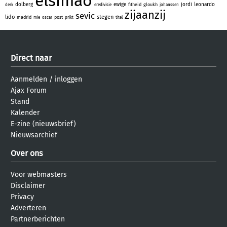
elsimao
dolberg
ewige
jordi
leonardo
fitheid
gloukh
derk
eredivisie
johanssen
zijaanzij
sevic
lido
stegen
madrid
post
mie
oscar
prikt
titel
Direct naar
Aanmelden
/
inloggen
Ajax Forum
Stand
Kalender
E-zine (nieuwsbrief)
Nieuwsarchief
Over ons
Voor webmasters
Disclaimer
Privacy
Adverteren
Partnerberichten