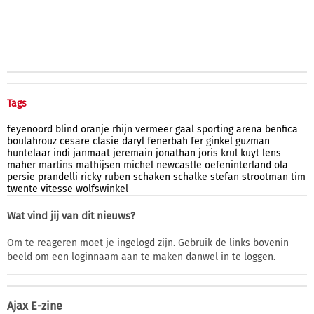
Tags
feyenoord
blind
oranje
rhijn
vermeer
gaal
sporting
arena
benfica
boulahrouz
cesare
clasie
daryl
fenerbah
fer
ginkel
guzman
huntelaar
indi
janmaat
jeremain
jonathan
joris
krul
kuyt
lens
maher
martins
mathijsen
michel
newcastle
oefeninterland
ola
persie
prandelli
ricky
ruben
schaken
schalke
stefan
strootman
tim
twente
vitesse
wolfswinkel
Wat vind jij van dit nieuws?
Om te reageren moet je ingelogd zijn. Gebruik de links bovenin
beeld om een loginnaam aan te maken danwel in te loggen.
Ajax E-zine