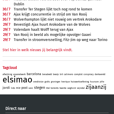
Dublin
30/
7
Transfer Ter Stegen lijkt toch nog rond te komen
30/
7
Ajax krijgt concurrentie in strijd om Van Rooij
30/
7
Wolverhampton lijkt niet rouwig om vertrek Arokodare
29/
7
Bevestigd: Ajax huurt Arokodare van de Wolves
29/
7
Volendam haalt Wolff terug van Ajax
29/
7
Van Rooij in beeld als mogelijke opvolger Gaaei
29/
7
Transfer in stroomversnelling, Fitz-Jim op weg naar Torino
Stel hier in welk nieuws jij belangrijk vindt.
Tagcloud
barcelona
afwijking
ajaxnetwerk
calimero
complot
benadeeld
bewijs
bril
conspiracy
denkwereld
elsimao
eredivisie
huiswerkoefening
godts
groningen
henrique
huursom
jofre
zijaanzij
stegen
jordi
post
mie
lido
torrents
twente
wijndal
sevic
titel
weghorst
Direct naar