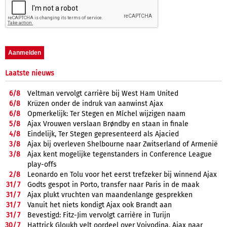
Laatste nieuws
6/
8
Veltman vervolgt carrière bij West Ham United
6/
8
Krüzen onder de indruk van aanwinst Ajax
6/
8
Opmerkelijk: Ter Stegen en Míchel wijzigen naam
5/
8
Ajax Vrouwen verslaan Brøndby en staan in finale
4/
8
Eindelijk, Ter Stegen gepresenteerd als Ajacied
3/
8
Ajax bij overleven Shelbourne naar Zwitserland of Armenië
3/
8
Ajax kent mogelijke tegenstanders in Conference League
play-offs
2/
8
Leonardo en Tolu voor het eerst trefzeker bij winnend Ajax
31/
7
Godts gespot in Porto, transfer naar Paris in de maak
31/
7
Ajax plukt vruchten van maandenlange gesprekken
31/
7
Vanuit het niets kondigt Ajax ook Brandt aan
31/
7
Bevestigd: Fitz-Jim vervolgt carrière in Turijn
30/
7
Hattrick Gloukh velt oordeel over Vojvodina, Ajax naar