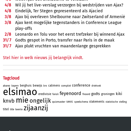
4/
8
Wil jij het live-verslag verzorgen bij wedstrijden van Ajax?
4/
8
Eindelijk, Ter Stegen gepresenteerd als Ajacied
3/
8
Ajax bij overleven Shelbourne naar Zwitserland of Armenië
3/
8
Ajax kent mogelijke tegenstanders in Conference League
play-offs
2/
8
Leonardo en Tolu voor het eerst trefzeker bij winnend Ajax
31/
7
Godts gespot in Porto, transfer naar Paris in de maak
31/
7
Ajax plukt vruchten van maandenlange gesprekken
Stel hier in welk nieuws jij belangrijk vindt.
Tagcloud
conference
bewijs
berghuis
calimero
complot
alvarez
bayern
bro
driehoek
elsimao
feyenoord
kiki
godts
eredivisie
groningen
fnoord
farioli
mie
ongelijk
knvb
sevic
statements
quizmaster
speelschema
statistische
stelling
zijaanzij
titel
title
twente