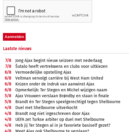
Laatste nieuws
7/
8
Jong Ajax begint nieuw seizoen met nederlaag
7/
8
Šutalo heeft vertrekwens en clubs voor uitkiezen
6/
8
Vermoedelijke opstelling Ajax
6/
8
Veltman vervolgt carrière bij West Ham United
6/
8
Krüzen onder de indruk van aanwinst Ajax
6/
8
Opmerkelijk: Ter Stegen en Míchel wijzigen naam
5/
8
Ajax Vrouwen verslaan Brøndby en staan in finale
5/
8
Brandt én Ter Stegen speelgerechtigd tegen Shelbourne
4/
8
Duel met Shelbourne uitverkocht
4/
8
Brandt nog niet ingeschreven door Ajax
4/
8
UEFA zet Turkse arbiter op duel met Shelbourne
4/
8
Heb jij Ter Stegen al in je favoriete basiself gezet?
4/
8
Weet Ajax ook Shelbourne te verslaan?