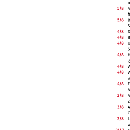
5/
8
A
f
5/
8
B
S
4/
8
D
4/
8
B
4/
8
U
S
4/
8
H
g
4/
8
W
4/
8
W
w
4/
8
E
A
3/
8
A
Z
3/
8
A
C
2/
8
L
w