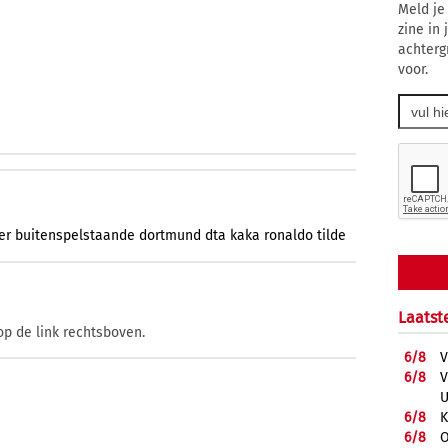
Meld je
zine in
achterg
voor.
er
buitenspelstaande
dortmund
dta
kaka
ronaldo
tilde
Laatst
op de link rechtsboven.
6/
8
V
6/
8
V
U
6/
8
K
6/
8
O