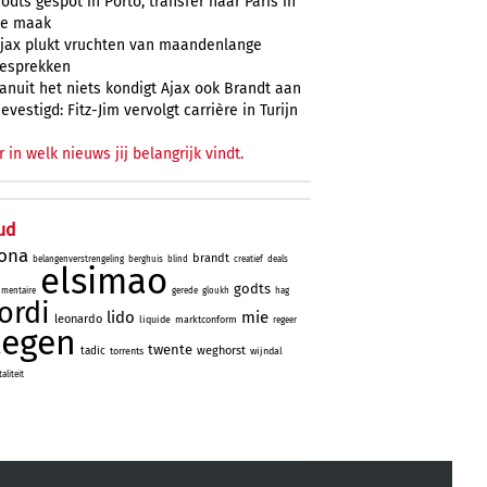
odts gespot in Porto, transfer naar Paris in
e maak
jax plukt vruchten van maandenlange
esprekken
anuit het niets kondigt Ajax ook Brandt aan
evestigd: Fitz-Jim vervolgt carrière in Turijn
r in welk nieuws jij belangrijk vindt.
ud
lona
brandt
belangenverstrengeling
berghuis
blind
creatief
deals
elsimao
godts
mentaire
gerede
gloukh
hag
jordi
lido
mie
leonardo
liquide
marktconform
regeer
tegen
twente
weghorst
tadic
torrents
wijndal
liteit