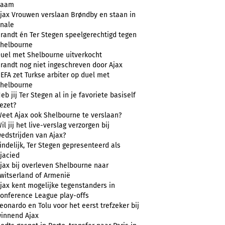
naam
jax Vrouwen verslaan Brøndby en staan in
inale
randt én Ter Stegen speelgerechtigd tegen
helbourne
uel met Shelbourne uitverkocht
randt nog niet ingeschreven door Ajax
EFA zet Turkse arbiter op duel met
helbourne
eb jij Ter Stegen al in je favoriete basiself
ezet?
eet Ajax ook Shelbourne te verslaan?
il jij het live-verslag verzorgen bij
edstrijden van Ajax?
indelijk, Ter Stegen gepresenteerd als
jacied
jax bij overleven Shelbourne naar
witserland of Armenië
jax kent mogelijke tegenstanders in
onference League play-offs
eonardo en Tolu voor het eerst trefzeker bij
innend Ajax