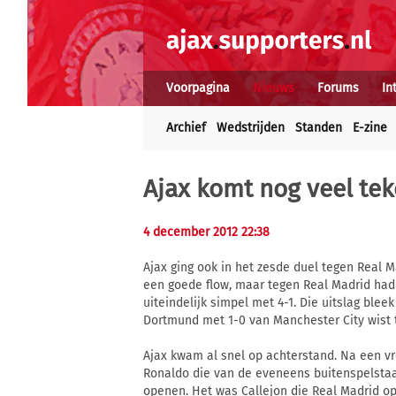
Voorpagina
Nieuws
Forums
In
Archief
Wedstrijden
Standen
E-zine
Ajax komt nog veel tek
4 december 2012 22:38
Ajax ging ook in het zesde duel tegen Real Ma
een goede flow, maar tegen Real Madrid had 
uiteindelijk simpel met 4-1. Die uitslag ble
Dortmund met 1-0 van Manchester City wist 
Ajax kwam al snel op achterstand. Na een v
Ronaldo die van de eveneens buitenspelsta
openen. Het was Callejon die Real Madrid op 