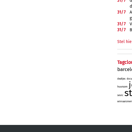
31/
7
G
d
31/
7
A
g
31/
7
V
31/
7
B
Stel hie
Tagclo
barce
dealtjes
docu
huursom
s
sevic
winnaarsmenta