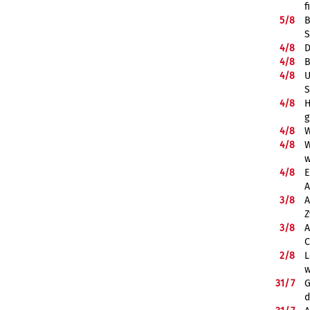
f
5/
8
B
S
4/
8
D
4/
8
B
4/
8
U
S
4/
8
H
g
4/
8
W
4/
8
W
w
4/
8
E
A
3/
8
A
Z
3/
8
A
C
2/
8
L
w
31/
7
G
d