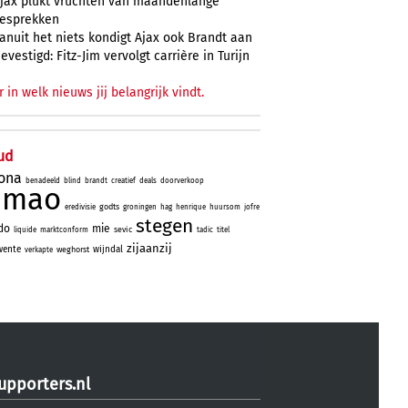
jax plukt vruchten van maandenlange
esprekken
anuit het niets kondigt Ajax ook Brandt aan
evestigd: Fitz-Jim vervolgt carrière in Turijn
r in welk nieuws jij belangrijk vindt.
ud
ona
benadeeld
blind
brandt
creatief
deals
doorverkoop
simao
godts
eredivisie
groningen
hag
henrique
huursom
jofre
stegen
ido
mie
sevic
liquide
marktconform
tadic
titel
zijaanzij
wente
wijndal
weghorst
verkapte
upporters.nl