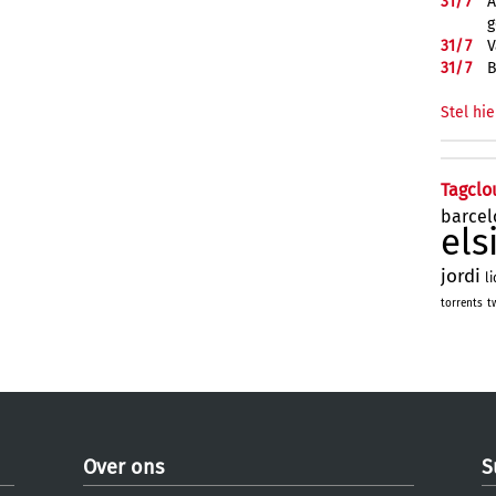
31/
7
A
g
31/
7
V
31/
7
B
Stel hie
Tagclo
barcel
el
jordi
l
torrents
t
Over ons
S