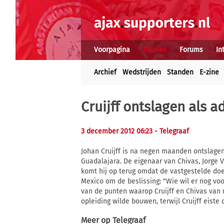
Voorpagina
Nieuws
Forums
In
Archief
Wedstrijden
Standen
E-zine
Cruijff ontslagen als a
3 december 2012 06:23
- Telegraaf
Johan Cruijff is na negen maanden ontslagen
Guadalajara. De eigenaar van Chivas, Jorge V
komt hij op terug omdat de vastgestelde doele
Mexico om de beslissing: "Wie wil er nog voo
van de punten waarop Cruijff en Chivas van 
opleiding wilde bouwen, terwijl Cruijff eist
Meer op
Telegraaf