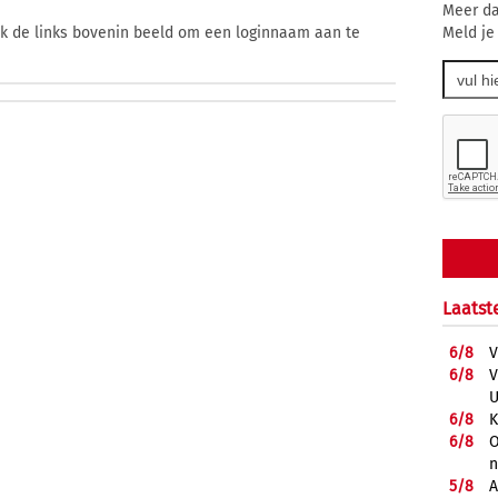
Meer da
Meld je
ik de links bovenin beeld om een loginnaam aan te
Laatst
6/
8
V
6/
8
V
U
6/
8
K
6/
8
O
5/
8
A