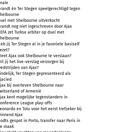
inale
randt én Ter Stegen speelgerechtigd tegen
helbourne
uel met Shelbourne uitverkocht
randt nog niet ingeschreven door Ajax
EFA zet Turkse arbiter op duel met
helbourne
eb jij Ter Stegen al in je favoriete basiself
ezet?
eet Ajax ook Shelbourne te verslaan?
il jij het live-verslag verzorgen bij
edstrijden van Ajax?
indelijk, Ter Stegen gepresenteerd als
jacied
jax bij overleven Shelbourne naar
witserland of Armenië
jax kent mogelijke tegenstanders in
onference League play-offs
eonardo en Tolu voor het eerst trefzeker bij
innend Ajax
odts gespot in Porto, transfer naar Paris in
e maak