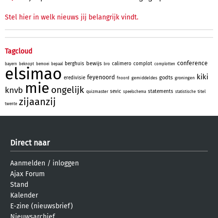
Stel hier in welk nieuws jij belangrijk vindt.
Tagcloud
conference
bewijs
berghuis
calimero
complot
bayern
beknopt
bemoei
bepaal
bro
complotten
elsimao
kiki
feyenoord
godts
eredivisie
gemiddeldes
groningen
fnoord
mie
ongelijk
knvb
sevic
statements
quizmaster
titel
speelschema
statistische
zijaanzij
twente
Direct naar
Aanmelden
/
inloggen
Ajax Forum
Stand
Kalender
E-zine (nieuwsbrief)
Nieuwsarchief