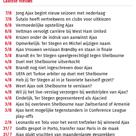
Laatste nieuws
7/
8
Jong Ajax begint nieuw seizoen met nederlaag
7/
8
Šutalo heeft vertrekwens en clubs voor uitkiezen
6/
8
Vermoedelijke opstelling Ajax
6/
8
Veltman vervolgt carrière bij West Ham United
6/
8
Krüzen onder de indruk van aanwinst Ajax
6/
8
Opmerkelijk: Ter Stegen en Míchel wijzigen naam
5/
8
Ajax Vrouwen verslaan Brøndby en staan in finale
5/
8
Brandt én Ter Stegen speelgerechtigd tegen Shelbourne
4/
8
Duel met Shelbourne uitverkocht
4/
8
Brandt nog niet ingeschreven door Ajax
4/
8
UEFA zet Turkse arbiter op duel met Shelbourne
4/
8
Heb jij Ter Stegen al in je favoriete basiself gezet?
4/
8
Weet Ajax ook Shelbourne te verslaan?
4/
8
Wil jij het live-verslag verzorgen bij wedstrijden van Ajax?
4/
8
Eindelijk, Ter Stegen gepresenteerd als Ajacied
3/
8
Ajax bij overleven Shelbourne naar Zwitserland of Armenië
3/
8
Ajax kent mogelijke tegenstanders in Conference League
play-offs
2/
8
Leonardo en Tolu voor het eerst trefzeker bij winnend Ajax
31/
7
Godts gespot in Porto, transfer naar Paris in de maak
31/
7
Ajax plukt vruchten van maandenlange gesprekken