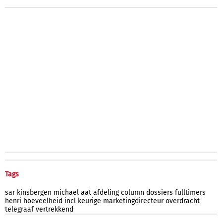
Tags
sar
kinsbergen
michael
aat
afdeling
column
dossiers
fulltimers
henri
hoeveelheid
incl
keurige
marketingdirecteur
overdracht
telegraaf
vertrekkend