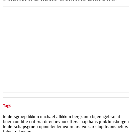
Tags
leidersgroep
likken
michael
aflikken
bergkamp
bijeengebracht
boer
conditie
criteria
directievoorzitterschap
hans
jonk
kinsbergen
leiderschapsgroep
opinieleider
overmars
rvc
sar
slop
teamspelers
telegraaf
wijers