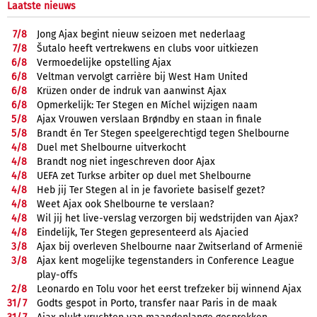
Laatste nieuws
7/
8
Jong Ajax begint nieuw seizoen met nederlaag
7/
8
Šutalo heeft vertrekwens en clubs voor uitkiezen
6/
8
Vermoedelijke opstelling Ajax
6/
8
Veltman vervolgt carrière bij West Ham United
6/
8
Krüzen onder de indruk van aanwinst Ajax
6/
8
Opmerkelijk: Ter Stegen en Míchel wijzigen naam
5/
8
Ajax Vrouwen verslaan Brøndby en staan in finale
5/
8
Brandt én Ter Stegen speelgerechtigd tegen Shelbourne
4/
8
Duel met Shelbourne uitverkocht
4/
8
Brandt nog niet ingeschreven door Ajax
4/
8
UEFA zet Turkse arbiter op duel met Shelbourne
4/
8
Heb jij Ter Stegen al in je favoriete basiself gezet?
4/
8
Weet Ajax ook Shelbourne te verslaan?
4/
8
Wil jij het live-verslag verzorgen bij wedstrijden van Ajax?
4/
8
Eindelijk, Ter Stegen gepresenteerd als Ajacied
3/
8
Ajax bij overleven Shelbourne naar Zwitserland of Armenië
3/
8
Ajax kent mogelijke tegenstanders in Conference League
play-offs
2/
8
Leonardo en Tolu voor het eerst trefzeker bij winnend Ajax
31/
7
Godts gespot in Porto, transfer naar Paris in de maak