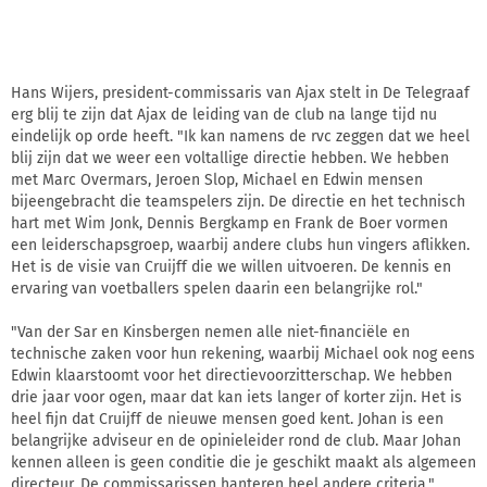
Hans Wijers, president-commissaris van Ajax stelt in De Telegraaf
erg blij te zijn dat Ajax de leiding van de club na lange tijd nu
eindelijk op orde heeft. "Ik kan namens de rvc zeggen dat we heel
blij zijn dat we weer een voltallige directie hebben. We hebben
met Marc Overmars, Jeroen Slop, Michael en Edwin mensen
bijeengebracht die teamspelers zijn. De directie en het technisch
hart met Wim Jonk, Dennis Bergkamp en Frank de Boer vormen
een leiderschapsgroep, waarbij andere clubs hun vingers aflikken.
Het is de visie van Cruijff die we willen uitvoeren. De kennis en
ervaring van voetballers spelen daarin een belangrijke rol."
"Van der Sar en Kinsbergen nemen alle niet-financiële en
technische zaken voor hun rekening, waarbij Michael ook nog eens
Edwin klaarstoomt voor het directievoorzitterschap. We hebben
drie jaar voor ogen, maar dat kan iets langer of korter zijn. Het is
heel fijn dat Cruijff de nieuwe mensen goed kent. Johan is een
belangrijke adviseur en de opinieleider rond de club. Maar Johan
kennen alleen is geen conditie die je geschikt maakt als algemeen
directeur. De commissarissen hanteren heel andere criteria."