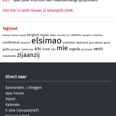
31/
7
Ajax plukt vruchten van maandenlange gesprekken
Stel hier in welk nieuws jij belangrijk vindt.
Tagcloud
berghuis
bewijs
calimero
complot
beknopt
bemoei
bepaal
bijtijds
bounida
bro
complotten
elsimao
conference
eredivisie
feyenoord
gemiddeldes
eendracht
gloukh
mie
kiki
sevic
knvb
ongelijk
godts
lido
quizmaster
groningen
heideroosjes
zijaanzij
statements
Direct naar
Aanmelden
/
inloggen
Ajax Forum
Stand
Kalender
E-zine (nieuwsbrief)