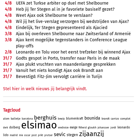
4/
8
UEFA zet Turkse arbiter op duel met Shelbourne
4/
8
Heb jij Ter Stegen al in je favoriete basiself gezet?
4/
8
Weet Ajax ook Shelbourne te verslaan?
4/
8
Wil jij het live-verslag verzorgen bij wedstrijden van Ajax?
4/
8
Eindelijk, Ter Stegen gepresenteerd als Ajacied
3/
8
Ajax bij overleven Shelbourne naar Zwitserland of Armenië
3/
8
Ajax kent mogelijke tegenstanders in Conference League
play-offs
2/
8
Leonardo en Tolu voor het eerst trefzeker bij winnend Ajax
31/
7
Godts gespot in Porto, transfer naar Paris in de maak
31/
7
Ajax plukt vruchten van maandenlange gesprekken
31/
7
Vanuit het niets kondigt Ajax ook Brandt aan
31/
7
Bevestigd: Fitz-Jim vervolgt carrière in Turijn
Stel hier in welk nieuws jij belangrijk vindt.
Tagcloud
berghuis
bounida
blumenkraft
alom
balletje
brandt
carrizo
complot
barcelona
bewijs
elsimao
dolberg
ewige
leonardo
fitheid
gloukh
jordi
derk
eredivisie
johanssen
zijaanzij
sevic
stegen
lido
madrid
mie
oscar
post
prikt
prutser