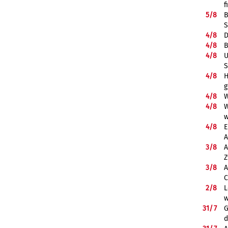
f
5/
8
B
S
4/
8
D
4/
8
B
4/
8
U
S
4/
8
H
g
4/
8
W
4/
8
W
w
4/
8
E
A
3/
8
A
Z
3/
8
A
C
2/
8
L
w
31/
7
G
d