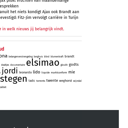
jax plukt vruchten van maandenlange
esprekken
anuit het niets kondigt Ajax ook Brandt aan
evestigd: Fitz-Jim vervolgt carrière in Turijn
r in welk nieuws jij belangrijk vindt.
ud
lona
brandt
belangenverstrengeling
berghuis
blind
blumenkraft
elsimao
godts
dealtjes
documentaire
gloukh
jordi
lido
mie
leonardo
m
liquide
marktconform
stegen
twente
weghorst
tadic
torrents
wijndal
liteit