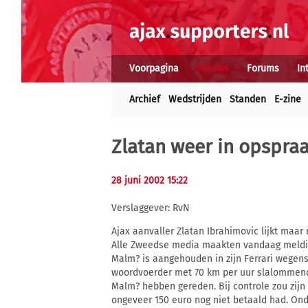
Voorpagina
Nieuws
Forums
In
Archief
Wedstrijden
Standen
E-zine
Zlatan weer in opspra
28 juni 2002 15:22
Verslaggever: RvN
Ajax aanvaller Zlatan Ibrahimovic lijkt maa
Alle Zweedse media maakten vandaag melding 
Malm? is aangehouden in zijn Ferrari wegens
woordvoerder met 70 km per uur slalommen
Malm? hebben gereden. Bij controle zou zijn 
ongeveer 150 euro nog niet betaald had. Onde