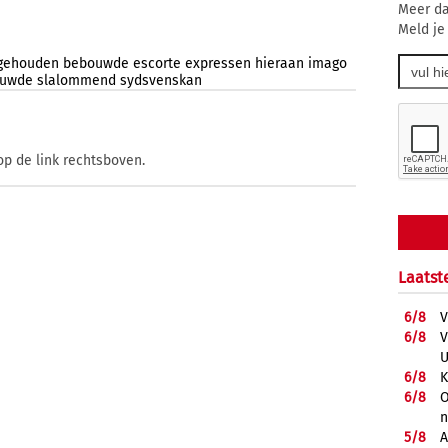
Meer da
Meld je
gehouden
bebouwde
escorte
expressen
hieraan
imago
ouwde
slalommend
sydsvenskan
op de link rechtsboven.
Laatst
6/
8
V
6/
8
V
U
6/
8
K
6/
8
O
5/
8
A