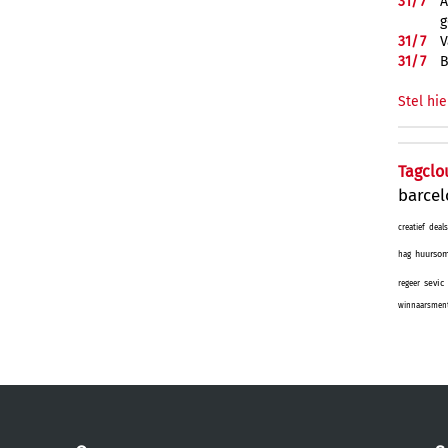
31/
7
A
g
31/
7
V
31/
7
B
Stel hie
Tagclo
barce
creatief
deals
huurso
hag
sevic
regeer
winnaarsmenta