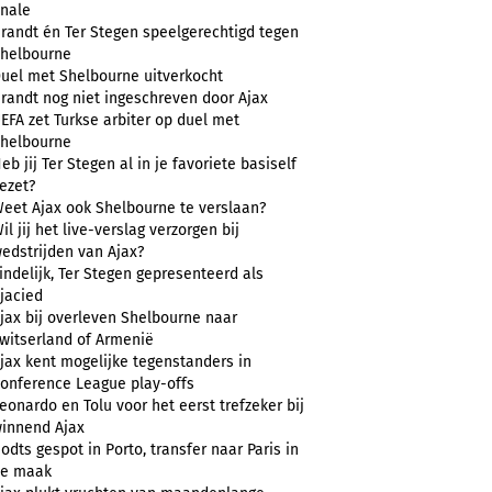
inale
randt én Ter Stegen speelgerechtigd tegen
helbourne
uel met Shelbourne uitverkocht
randt nog niet ingeschreven door Ajax
EFA zet Turkse arbiter op duel met
helbourne
eb jij Ter Stegen al in je favoriete basiself
ezet?
eet Ajax ook Shelbourne te verslaan?
il jij het live-verslag verzorgen bij
edstrijden van Ajax?
indelijk, Ter Stegen gepresenteerd als
jacied
jax bij overleven Shelbourne naar
witserland of Armenië
jax kent mogelijke tegenstanders in
onference League play-offs
eonardo en Tolu voor het eerst trefzeker bij
innend Ajax
odts gespot in Porto, transfer naar Paris in
e maak