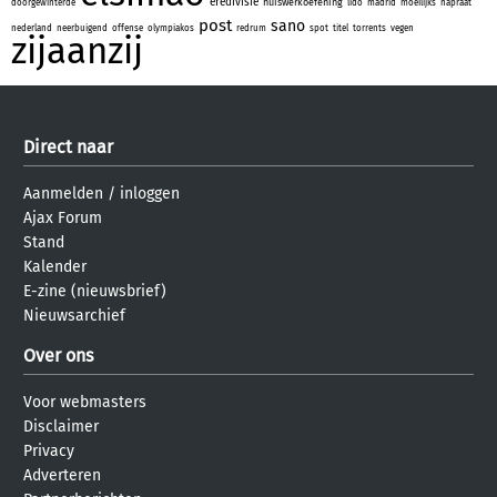
eredivisie
huiswerkoefening
doorgewinterde
lido
madrid
moeilijks
napraat
post
sano
nederland
neerbuigend
offense
olympiakos
redrum
spot
titel
torrents
vegen
zijaanzij
Direct naar
Aanmelden
/
inloggen
Ajax Forum
Stand
Kalender
E-zine (nieuwsbrief)
Nieuwsarchief
Over ons
Voor webmasters
Disclaimer
Privacy
Adverteren