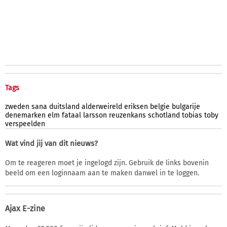
Tags
zweden
sana
duitsland
alderweireld
eriksen
belgie
bulgarije
denemarken
elm
fataal
larsson
reuzenkans
schotland
tobias
toby
verspeelden
Wat vind jij van dit nieuws?
Om te reageren moet je ingelogd zijn. Gebruik de links bovenin
beeld om een loginnaam aan te maken danwel in te loggen.
Ajax E-zine