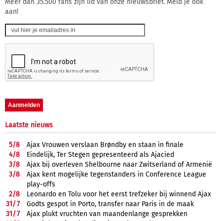
Meer dan 35.500 fans zijn lid van onze nieuwsbrief. Meld je ook
aan!
Laatste nieuws
5/
8
Ajax Vrouwen verslaan Brøndby en staan in finale
4/
8
Eindelijk, Ter Stegen gepresenteerd als Ajacied
3/
8
Ajax bij overleven Shelbourne naar Zwitserland of Armenië
3/
8
Ajax kent mogelijke tegenstanders in Conference League
play-offs
2/
8
Leonardo en Tolu voor het eerst trefzeker bij winnend Ajax
31/
7
Godts gespot in Porto, transfer naar Paris in de maak
31/
7
Ajax plukt vruchten van maandenlange gesprekken