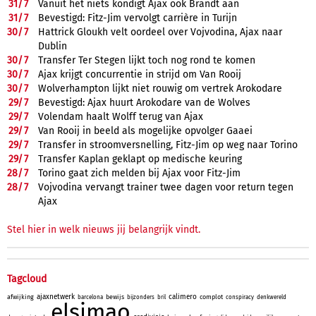
31/
7
Vanuit het niets kondigt Ajax ook Brandt aan
31/
7
Bevestigd: Fitz-Jim vervolgt carrière in Turijn
30/
7
Hattrick Gloukh velt oordeel over Vojvodina, Ajax naar
Dublin
30/
7
Transfer Ter Stegen lijkt toch nog rond te komen
30/
7
Ajax krijgt concurrentie in strijd om Van Rooij
30/
7
Wolverhampton lijkt niet rouwig om vertrek Arokodare
29/
7
Bevestigd: Ajax huurt Arokodare van de Wolves
29/
7
Volendam haalt Wolff terug van Ajax
29/
7
Van Rooij in beeld als mogelijke opvolger Gaaei
29/
7
Transfer in stroomversnelling, Fitz-Jim op weg naar Torino
29/
7
Transfer Kaplan geklapt op medische keuring
28/
7
Torino gaat zich melden bij Ajax voor Fitz-Jim
28/
7
Vojvodina vervangt trainer twee dagen voor return tegen
Ajax
Stel hier in welk nieuws jij belangrijk vindt.
Tagcloud
ajaxnetwerk
calimero
afwijking
bewijs
complot
barcelona
bijzonders
bril
conspiracy
denkwereld
elsimao