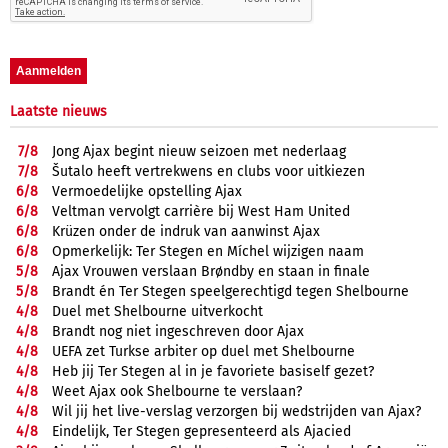
Laatste nieuws
7/
8
Jong Ajax begint nieuw seizoen met nederlaag
7/
8
Šutalo heeft vertrekwens en clubs voor uitkiezen
6/
8
Vermoedelijke opstelling Ajax
6/
8
Veltman vervolgt carrière bij West Ham United
6/
8
Krüzen onder de indruk van aanwinst Ajax
6/
8
Opmerkelijk: Ter Stegen en Míchel wijzigen naam
5/
8
Ajax Vrouwen verslaan Brøndby en staan in finale
5/
8
Brandt én Ter Stegen speelgerechtigd tegen Shelbourne
4/
8
Duel met Shelbourne uitverkocht
4/
8
Brandt nog niet ingeschreven door Ajax
4/
8
UEFA zet Turkse arbiter op duel met Shelbourne
4/
8
Heb jij Ter Stegen al in je favoriete basiself gezet?
4/
8
Weet Ajax ook Shelbourne te verslaan?
4/
8
Wil jij het live-verslag verzorgen bij wedstrijden van Ajax?
4/
8
Eindelijk, Ter Stegen gepresenteerd als Ajacied