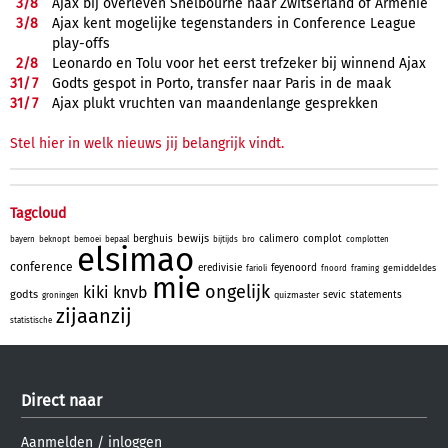
3/
8
Ajax bij overleven Shelbourne naar Zwitserland of Armenië
3/
8
Ajax kent mogelijke tegenstanders in Conference League
play-offs
2/
8
Leonardo en Tolu voor het eerst trefzeker bij winnend Ajax
31/
7
Godts gespot in Porto, transfer naar Paris in de maak
31/
7
Ajax plukt vruchten van maandenlange gesprekken
Stel hier in welk nieuws jij belangrijk vindt.
Tagcloud
bewijs
berghuis
calimero
complot
bayern
beknopt
bemoei
bepaal
bijtijds
bro
complotten
elsimao
conference
eredivisie
feyenoord
gemiddeldes
farioli
fnoord
framing
mie
ongelijk
kiki
knvb
godts
sevic
statements
quizmaster
groningen
zijaanzij
statistische
Direct naar
Aanmelden
/
inloggen