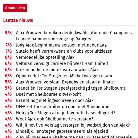
Laatste nieuws
8/
8
Ajax Vrouwen bereiken derde kwalificatieronde Champions
League na moeizame zege op Rangers
7/
8
Jong Ajax begint nieuw seizoen met nederlaag
7/
8
Šutalo heeft vertrekwens en clubs voor uitkiezen
6/
8
Vermoedelijke opstelling Ajax
6/
8
Veltman vervolgt carrière bij West Ham United
6/
8
Krüzen onder de indruk van aanwinst Ajax
6/
8
Opmerkelijk: Ter Stegen en Míchel wijzigen naam
5/
8
Ajax Vrouwen verslaan Brøndby en staan in finale
5/
8
Brandt én Ter Stegen speelgerechtigd tegen Shelbourne
4/
8
Duel met Shelbourne uitverkocht
4/
8
Brandt nog niet ingeschreven door Ajax
4/
8
UEFA zet Turkse arbiter op duel met Shelbourne
4/
8
Heb jij Ter Stegen al in je favoriete basiself gezet?
4/
8
Weet Ajax ook Shelbourne te verslaan?
4/
8
Wil jij het live-verslag verzorgen bij wedstrijden van Ajax?
4/
8
Eindelijk, Ter Stegen gepresenteerd als Ajacied
3/
8
Ajax bij overleven Shelbourne naar Zwitserland of Armenië