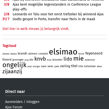
3/
8
Ajax kent mogelijke tegenstanders in Conference League
play-offs
2/
8
Leonardo en Tolu voor het eerst trefzeker bij winnend Ajax
31/
7
Godts gespot in Porto, transfer naar Paris in de maak
Stel hier in welk nieuws jij belangrijk vindt.
Tagcloud
elsimao
feyenoord
brandt
calimero
complot
alvarez
bewijs
farioli
mie
knvb
lido
fnoord
leicester
groningen
kiki
kuip
nederland
jong
ongelijk
titel
stelling
sevic
sano
title
tottenham
post
reiziger
when
sjakie
zijaanzij
Direct naar
Aanmelden
/
inloggen
Ajax Forum