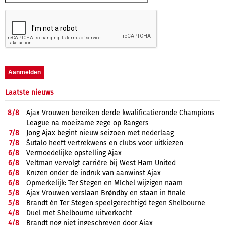
Laatste nieuws
8/
8
Ajax Vrouwen bereiken derde kwalificatieronde Champions
League na moeizame zege op Rangers
7/
8
Jong Ajax begint nieuw seizoen met nederlaag
7/
8
Šutalo heeft vertrekwens en clubs voor uitkiezen
6/
8
Vermoedelijke opstelling Ajax
6/
8
Veltman vervolgt carrière bij West Ham United
6/
8
Krüzen onder de indruk van aanwinst Ajax
6/
8
Opmerkelijk: Ter Stegen en Míchel wijzigen naam
5/
8
Ajax Vrouwen verslaan Brøndby en staan in finale
5/
8
Brandt én Ter Stegen speelgerechtigd tegen Shelbourne
4/
8
Duel met Shelbourne uitverkocht
4/
8
Brandt nog niet ingeschreven door Ajax