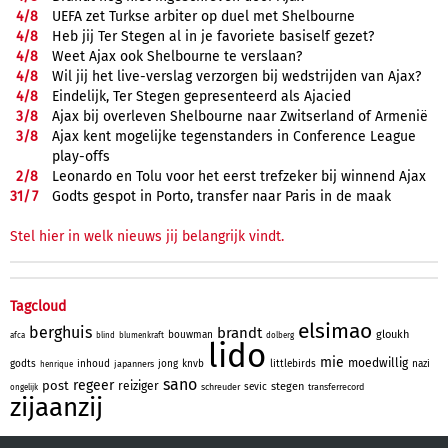
4/
8
UEFA zet Turkse arbiter op duel met Shelbourne
4/
8
Heb jij Ter Stegen al in je favoriete basiself gezet?
4/
8
Weet Ajax ook Shelbourne te verslaan?
4/
8
Wil jij het live-verslag verzorgen bij wedstrijden van Ajax?
4/
8
Eindelijk, Ter Stegen gepresenteerd als Ajacied
3/
8
Ajax bij overleven Shelbourne naar Zwitserland of Armenië
3/
8
Ajax kent mogelijke tegenstanders in Conference League
play-offs
2/
8
Leonardo en Tolu voor het eerst trefzeker bij winnend Ajax
31/
7
Godts gespot in Porto, transfer naar Paris in de maak
Stel hier in welk nieuws jij belangrijk vindt.
Tagcloud
elsimao
berghuis
brandt
gloukh
bouwman
afca
blind
blumenkraft
dolberg
lido
mie
moedwillig
godts
inhoud
jong
knvb
littlebirds
nazi
japanners
henrique
sano
regeer
post
reiziger
stegen
sevic
schreuder
transferrecord
ongelijk
zijaanzij