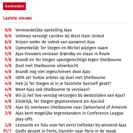
Laatste nieuws
6/
8
Vermoedelijke opstelling Ajax
6/
8
Veltman vervolgt carrière bij West Ham United
6/
8
Krüzen onder de indruk van aanwinst Ajax
6/
8
Opmerkelijk: Ter Stegen en Míchel wijzigen naam
5/
8
Ajax Vrouwen verslaan Brøndby en staan in finale
5/
8
Brandt én Ter Stegen speelgerechtigd tegen Shelbourne
4/
8
Duel met Shelbourne uitverkocht
4/
8
Brandt nog niet ingeschreven door Ajax
4/
8
UEFA zet Turkse arbiter op duel met Shelbourne
4/
8
Heb jij Ter Stegen al in je favoriete basiself gezet?
4/
8
Weet Ajax ook Shelbourne te verslaan?
4/
8
Wil jij het live-verslag verzorgen bij wedstrijden van Ajax?
4/
8
Eindelijk, Ter Stegen gepresenteerd als Ajacied
3/
8
Ajax bij overleven Shelbourne naar Zwitserland of Armenië
3/
8
Ajax kent mogelijke tegenstanders in Conference League
play-offs
2/
8
Leonardo en Tolu voor het eerst trefzeker bij winnend Ajax
31/
7
Godts gespot in Porto, transfer naar Paris in de maak