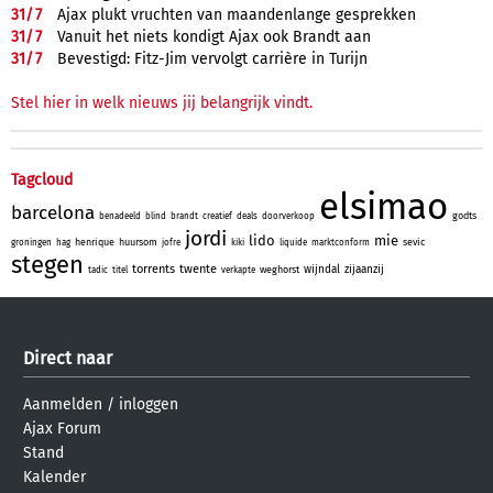
31/
7
Ajax plukt vruchten van maandenlange gesprekken
31/
7
Vanuit het niets kondigt Ajax ook Brandt aan
31/
7
Bevestigd: Fitz-Jim vervolgt carrière in Turijn
Stel hier in welk nieuws jij belangrijk vindt.
Tagcloud
elsimao
barcelona
godts
benadeeld
blind
brandt
creatief
deals
doorverkoop
jordi
lido
mie
henrique
huursom
sevic
groningen
hag
jofre
kiki
liquide
marktconform
stegen
torrents
twente
wijndal
zijaanzij
weghorst
tadic
titel
verkapte
Direct naar
Aanmelden
/
inloggen
Ajax Forum
Stand
Kalender