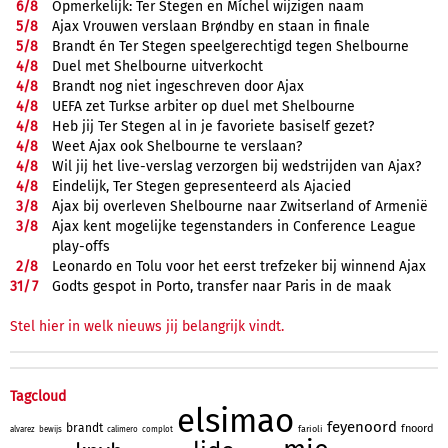
6/
8
Opmerkelijk: Ter Stegen en Míchel wijzigen naam
5/
8
Ajax Vrouwen verslaan Brøndby en staan in finale
5/
8
Brandt én Ter Stegen speelgerechtigd tegen Shelbourne
4/
8
Duel met Shelbourne uitverkocht
4/
8
Brandt nog niet ingeschreven door Ajax
4/
8
UEFA zet Turkse arbiter op duel met Shelbourne
4/
8
Heb jij Ter Stegen al in je favoriete basiself gezet?
4/
8
Weet Ajax ook Shelbourne te verslaan?
4/
8
Wil jij het live-verslag verzorgen bij wedstrijden van Ajax?
4/
8
Eindelijk, Ter Stegen gepresenteerd als Ajacied
3/
8
Ajax bij overleven Shelbourne naar Zwitserland of Armenië
3/
8
Ajax kent mogelijke tegenstanders in Conference League
play-offs
2/
8
Leonardo en Tolu voor het eerst trefzeker bij winnend Ajax
31/
7
Godts gespot in Porto, transfer naar Paris in de maak
Stel hier in welk nieuws jij belangrijk vindt.
Tagcloud
elsimao
feyenoord
brandt
fnoord
farioli
alvarez
bewijs
calimero
complot