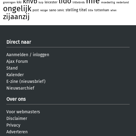
mie
lido
knvb
leicester
kiki
groningen
littlebirds
moedwillig
nederland
kuip
ongelijk
titel
stelling
sano
post
sevic
tottenham
title
reiziger
when
zijaanzij
Direct naar
Aanmelden
/
inloggen
Ajax Forum
Stand
Kalender
E-zine (nieuwsbrief)
Nieuwsarchief
Over ons
Voor webmasters
Disclaimer
Privacy
Adverteren