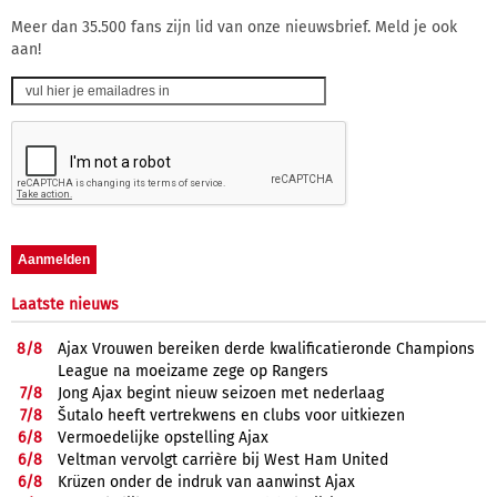
Meer dan 35.500 fans zijn lid van onze nieuwsbrief. Meld je ook
aan!
Laatste nieuws
8/
8
Ajax Vrouwen bereiken derde kwalificatieronde Champions
League na moeizame zege op Rangers
7/
8
Jong Ajax begint nieuw seizoen met nederlaag
7/
8
Šutalo heeft vertrekwens en clubs voor uitkiezen
6/
8
Vermoedelijke opstelling Ajax
6/
8
Veltman vervolgt carrière bij West Ham United
6/
8
Krüzen onder de indruk van aanwinst Ajax