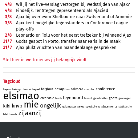
4/
8
Wil jij het live-verslag verzorgen bij wedstrijden van Ajax?
4/
8
Eindelijk, Ter Stegen gepresenteerd als Ajacied
3/
8
Ajax bij overleven Shelbourne naar Zwitserland of Armenië
3/
8
Ajax kent mogelijke tegenstanders in Conference League
play-offs
2/
8
Leonardo en Tolu voor het eerst trefzeker bij winnend Ajax
31/
7
Godts gespot in Porto, transfer naar Paris in de maak
31/
7
Ajax plukt vruchten van maandenlange gesprekken
Stel hier in welk nieuws jij belangrijk vindt.
Tagcloud
conference
bewijs
berghuis
calimero
complot
bayern
beknopt
bemoei
bepaal
bro
elsimao
feyenoord
godts
eredivisie
groningen
farioli
fnoord
gemiddeldes
mie
ongelijk
knvb
kiki
sevic
statements
quizmaster
speelschema
statistische
zijaanzij
titel
twente