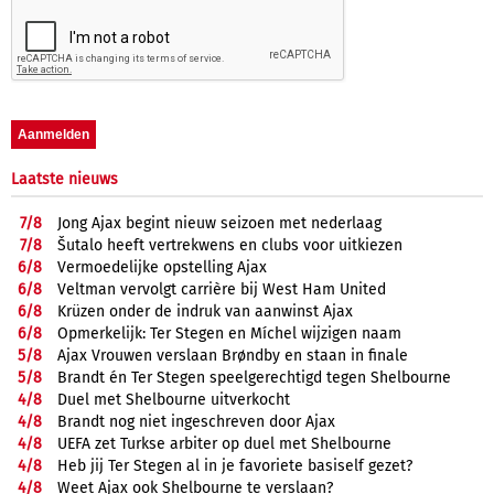
Laatste nieuws
7/
8
Jong Ajax begint nieuw seizoen met nederlaag
7/
8
Šutalo heeft vertrekwens en clubs voor uitkiezen
6/
8
Vermoedelijke opstelling Ajax
6/
8
Veltman vervolgt carrière bij West Ham United
6/
8
Krüzen onder de indruk van aanwinst Ajax
6/
8
Opmerkelijk: Ter Stegen en Míchel wijzigen naam
5/
8
Ajax Vrouwen verslaan Brøndby en staan in finale
5/
8
Brandt én Ter Stegen speelgerechtigd tegen Shelbourne
4/
8
Duel met Shelbourne uitverkocht
4/
8
Brandt nog niet ingeschreven door Ajax
4/
8
UEFA zet Turkse arbiter op duel met Shelbourne
4/
8
Heb jij Ter Stegen al in je favoriete basiself gezet?
4/
8
Weet Ajax ook Shelbourne te verslaan?