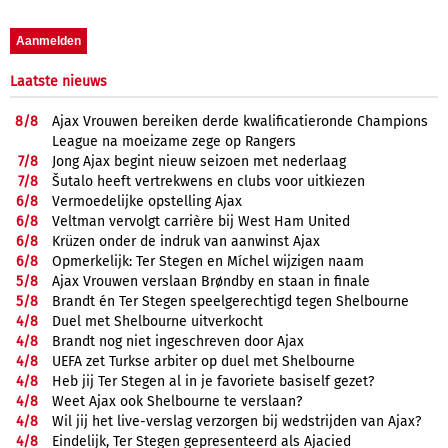
Laatste nieuws
8/
8
Ajax Vrouwen bereiken derde kwalificatieronde Champions
League na moeizame zege op Rangers
7/
8
Jong Ajax begint nieuw seizoen met nederlaag
7/
8
Šutalo heeft vertrekwens en clubs voor uitkiezen
6/
8
Vermoedelijke opstelling Ajax
6/
8
Veltman vervolgt carrière bij West Ham United
6/
8
Krüzen onder de indruk van aanwinst Ajax
6/
8
Opmerkelijk: Ter Stegen en Míchel wijzigen naam
5/
8
Ajax Vrouwen verslaan Brøndby en staan in finale
5/
8
Brandt én Ter Stegen speelgerechtigd tegen Shelbourne
4/
8
Duel met Shelbourne uitverkocht
4/
8
Brandt nog niet ingeschreven door Ajax
4/
8
UEFA zet Turkse arbiter op duel met Shelbourne
4/
8
Heb jij Ter Stegen al in je favoriete basiself gezet?
4/
8
Weet Ajax ook Shelbourne te verslaan?
4/
8
Wil jij het live-verslag verzorgen bij wedstrijden van Ajax?
4/
8
Eindelijk, Ter Stegen gepresenteerd als Ajacied