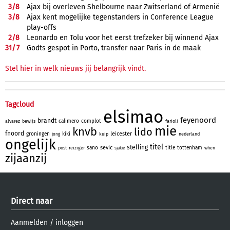
3/
8
Ajax bij overleven Shelbourne naar Zwitserland of Armenië
3/
8
Ajax kent mogelijke tegenstanders in Conference League
play-offs
2/
8
Leonardo en Tolu voor het eerst trefzeker bij winnend Ajax
31/
7
Godts gespot in Porto, transfer naar Paris in de maak
Stel hier in welk nieuws jij belangrijk vindt.
Tagcloud
elsimao
feyenoord
brandt
calimero
complot
alvarez
bewijs
farioli
mie
knvb
lido
fnoord
leicester
groningen
kiki
kuip
nederland
jong
ongelijk
titel
stelling
sevic
sano
title
tottenham
post
reiziger
when
sjakie
zijaanzij
Direct naar
Aanmelden
/
inloggen