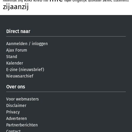
knvb
ongelijk
statements
lido
quizmaster
heideroosjes
jong
negeer
zijaanzij
Direct naar
Aanmelden
/
inloggen
Ajax Forum
Stand
Kalender
E-zine (nieuwsbrief)
Nieuwsarchief
Over ons
Voor webmasters
Disclaimer
Privacy
Adverteren
Partnerberichten
Contact