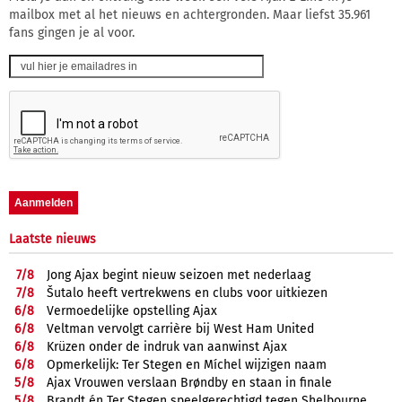
mailbox met al het nieuws en achtergronden. Maar liefst 35.961
fans gingen je al voor.
Laatste nieuws
7/
8
Jong Ajax begint nieuw seizoen met nederlaag
7/
8
Šutalo heeft vertrekwens en clubs voor uitkiezen
6/
8
Vermoedelijke opstelling Ajax
6/
8
Veltman vervolgt carrière bij West Ham United
6/
8
Krüzen onder de indruk van aanwinst Ajax
6/
8
Opmerkelijk: Ter Stegen en Míchel wijzigen naam
5/
8
Ajax Vrouwen verslaan Brøndby en staan in finale
5/
8
Brandt én Ter Stegen speelgerechtigd tegen Shelbourne