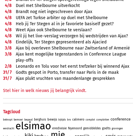
4/
8
Duel met Shelbourne uitverkocht
4/
8
Brandt nog niet ingeschreven door Ajax
4/
8
UEFA zet Turkse arbiter op duel met Shelbourne
4/
8
Heb jij Ter Stegen al in je favoriete basiself gezet?
4/
8
Weet Ajax ook Shelbourne te verslaan?
4/
8
Wil jij het live-verslag verzorgen bij wedstrijden van Ajax?
4/
8
Eindelijk, Ter Stegen gepresenteerd als Ajacied
3/
8
Ajax bij overleven Shelbourne naar Zwitserland of Armenië
3/
8
Ajax kent mogelijke tegenstanders in Conference League
play-offs
2/
8
Leonardo en Tolu voor het eerst trefzeker bij winnend Ajax
31/
7
Godts gespot in Porto, transfer naar Paris in de maak
31/
7
Ajax plukt vruchten van maandenlange gesprekken
Stel hier in welk nieuws jij belangrijk vindt.
Tagcloud
conference
bewijs
berghuis
calimero
bemoei
bepaal
beknopt
bijtijds
bro
complot
complotten
elsimao
eredivisie
godts
feyenoord
gemiddeldes
eendracht
groningen
mie
kiki
sevic