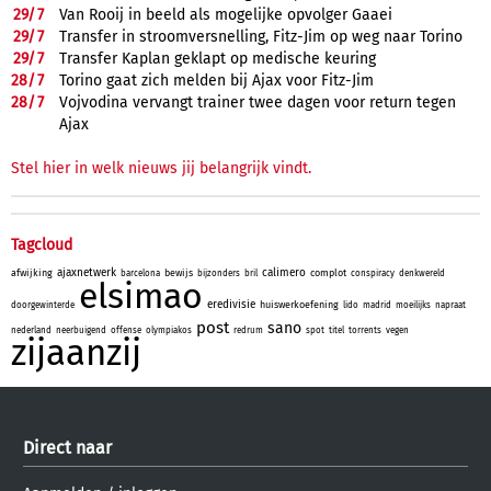
29/
7
Van Rooij in beeld als mogelijke opvolger Gaaei
29/
7
Transfer in stroomversnelling, Fitz-Jim op weg naar Torino
29/
7
Transfer Kaplan geklapt op medische keuring
28/
7
Torino gaat zich melden bij Ajax voor Fitz-Jim
28/
7
Vojvodina vervangt trainer twee dagen voor return tegen
Ajax
Stel hier in welk nieuws jij belangrijk vindt.
Tagcloud
ajaxnetwerk
calimero
afwijking
bewijs
complot
barcelona
bijzonders
bril
conspiracy
denkwereld
elsimao
eredivisie
huiswerkoefening
doorgewinterde
lido
madrid
moeilijks
napraat
post
sano
nederland
neerbuigend
offense
olympiakos
redrum
spot
titel
torrents
vegen
zijaanzij
Direct naar