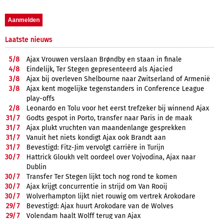
Laatste nieuws
5/
8
Ajax Vrouwen verslaan Brøndby en staan in finale
4/
8
Eindelijk, Ter Stegen gepresenteerd als Ajacied
3/
8
Ajax bij overleven Shelbourne naar Zwitserland of Armenië
3/
8
Ajax kent mogelijke tegenstanders in Conference League
play-offs
2/
8
Leonardo en Tolu voor het eerst trefzeker bij winnend Ajax
31/
7
Godts gespot in Porto, transfer naar Paris in de maak
31/
7
Ajax plukt vruchten van maandenlange gesprekken
31/
7
Vanuit het niets kondigt Ajax ook Brandt aan
31/
7
Bevestigd: Fitz-Jim vervolgt carrière in Turijn
30/
7
Hattrick Gloukh velt oordeel over Vojvodina, Ajax naar
Dublin
30/
7
Transfer Ter Stegen lijkt toch nog rond te komen
30/
7
Ajax krijgt concurrentie in strijd om Van Rooij
30/
7
Wolverhampton lijkt niet rouwig om vertrek Arokodare
29/
7
Bevestigd: Ajax huurt Arokodare van de Wolves
29/
7
Volendam haalt Wolff terug van Ajax