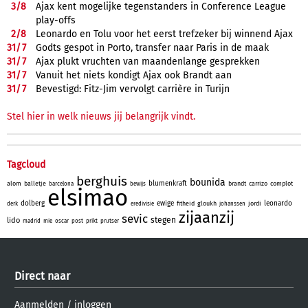
3/
8
Ajax kent mogelijke tegenstanders in Conference League
play-offs
2/
8
Leonardo en Tolu voor het eerst trefzeker bij winnend Ajax
31/
7
Godts gespot in Porto, transfer naar Paris in de maak
31/
7
Ajax plukt vruchten van maandenlange gesprekken
31/
7
Vanuit het niets kondigt Ajax ook Brandt aan
31/
7
Bevestigd: Fitz-Jim vervolgt carrière in Turijn
Stel hier in welk nieuws jij belangrijk vindt.
Tagcloud
berghuis
bounida
blumenkraft
alom
balletje
brandt
carrizo
complot
barcelona
bewijs
elsimao
dolberg
ewige
leonardo
fitheid
gloukh
jordi
derk
eredivisie
johanssen
zijaanzij
sevic
stegen
lido
madrid
mie
oscar
post
prikt
prutser
Direct naar
Aanmelden
/
inloggen