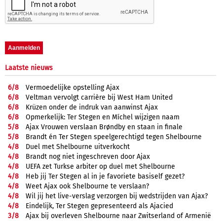
Laatste nieuws
6/
8
Vermoedelijke opstelling Ajax
6/
8
Veltman vervolgt carrière bij West Ham United
6/
8
Krüzen onder de indruk van aanwinst Ajax
6/
8
Opmerkelijk: Ter Stegen en Míchel wijzigen naam
5/
8
Ajax Vrouwen verslaan Brøndby en staan in finale
5/
8
Brandt én Ter Stegen speelgerechtigd tegen Shelbourne
4/
8
Duel met Shelbourne uitverkocht
4/
8
Brandt nog niet ingeschreven door Ajax
4/
8
UEFA zet Turkse arbiter op duel met Shelbourne
4/
8
Heb jij Ter Stegen al in je favoriete basiself gezet?
4/
8
Weet Ajax ook Shelbourne te verslaan?
4/
8
Wil jij het live-verslag verzorgen bij wedstrijden van Ajax?
4/
8
Eindelijk, Ter Stegen gepresenteerd als Ajacied
3/
8
Ajax bij overleven Shelbourne naar Zwitserland of Armenië