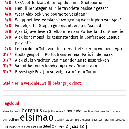
4/
8
UEFA zet Turkse arbiter op duel met Shelbourne
4/
8
Heb jij Ter Stegen al in je favoriete basiself gezet?
4/
8
Weet Ajax ook Shelbourne te verslaan?
4/
8
Wil jij het live-verslag verzorgen bij wedstrijden van Ajax?
4/
8
Eindelijk, Ter Stegen gepresenteerd als Ajacied
3/
8
Ajax bij overleven Shelbourne naar Zwitserland of Armenië
3/
8
Ajax kent mogelijke tegenstanders in Conference League
play-offs
2/
8
Leonardo en Tolu voor het eerst trefzeker bij winnend Ajax
31/
7
Godts gespot in Porto, transfer naar Paris in de maak
31/
7
Ajax plukt vruchten van maandenlange gesprekken
31/
7
Vanuit het niets kondigt Ajax ook Brandt aan
31/
7
Bevestigd: Fitz-Jim vervolgt carrière in Turijn
Stel hier in welk nieuws jij belangrijk vindt.
Tagcloud
berghuis
bounida
alom
blumenkraft
carrizo
complot
barcelona
bewijs
brandt
conceicao
elsimao
dolberg
ewige
fitheid
gloukh
jordi
leonardo
derk
eredivisie
johanssen
kiki
zijaanzij
sevic
mie
stegen
lido
madrid
oscar
post
prikt