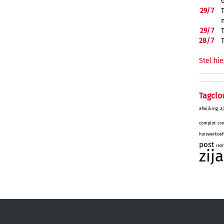
29/
7
29/
7
28/
7
Stel hie
Tagclo
afwijking
a
complot
con
huiswerkoef
post
red
zij