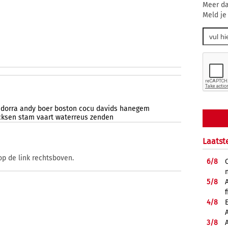
Meer da
Meld je
dorra
andy
boer
boston
cocu
davids
hanegem
cksen
stam
vaart
waterreus
zenden
Laatst
op de link rechtsboven.
6/
8
5/
8
f
4/
8
3/
8