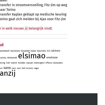
Gaaei
Transfer in stroomversnelling, Fitz-Jim op weg
naar Torino
Transfer Kaplan geklapt op medische keuring
Torino gaat zich melden bij Ajax voor Fitz-Jim
r in welk nieuws jij belangrijk vindt.
ud
calimero
jaxnetwerk
barcelona
benadeeld
bewijs
bijzonders
bril
elsimao
eredivisie
spiracy
denkwereld
ening
lido
madrid
moeilijks
napraat
neerbuigend
offense
olympiakos
sano
rum
sevic
spot
titel
torrents
vegen
aanzij