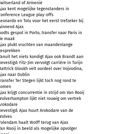
Zwitserland of Armenië
Ajax kent mogelijke tegenstanders in
Conference League play-offs
Leonardo en Tolu voor het eerst trefzeker bij
winnend Ajax
Godts gespot in Porto, transfer naar Paris in
de maak
Ajax plukt vruchten van maandenlange
gesprekken
Vanuit het niets kondigt Ajax ook Brandt aan
evestigd: Fitz-Jim vervolgt carrière in Turijn
Hattrick Gloukh velt oordeel over Vojvodina,
Ajax naar Dublin
Transfer Ter Stegen lijkt toch nog rond te
komen
Ajax krijgt concurrentie in strijd om Van Rooij
Wolverhampton lijkt niet rouwig om vertrek
Arokodare
Bevestigd: Ajax huurt Arokodare van de
Wolves
Volendam haalt Wolff terug van Ajax
Van Rooij in beeld als mogelijke opvolger