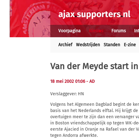
Voorpagina
Nieuws
Forums
In
Archief
Wedstrijden
Standen
E-zine
Van der Meyde start in
18 mei 2002 01:06
- AD
Verslaggever: HN
Volgens het Algemeen Dagblad begint de ker
basis van het Nederlands elftal. Hij krijgt
overtuigen meer te zijn dan een vervanger 
in Boston vriendschappelijk op tegen WK-de
eerste Ajacied in Oranje na Rafael van der Va
tegen Andorra afwerkte.