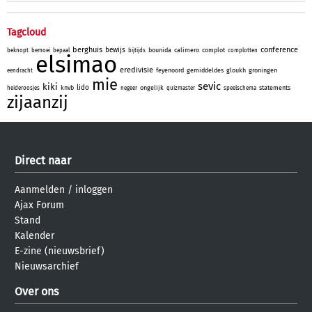
Tagcloud
berghuis
conference
bewijs
bounida
calimero
complot
beknopt
bemoei
bepaal
bijtijds
complotten
elsimao
eredivisie
feyenoord
gemiddeldes
gloukh
groningen
eendracht
mie
sevic
kiki
lido
knvb
ongelijk
statements
heideroosjes
negeer
quizmaster
speelschema
zijaanzij
Direct naar
Aanmelden
/
inloggen
Ajax Forum
Stand
Kalender
E-zine (nieuwsbrief)
Nieuwsarchief
Over ons