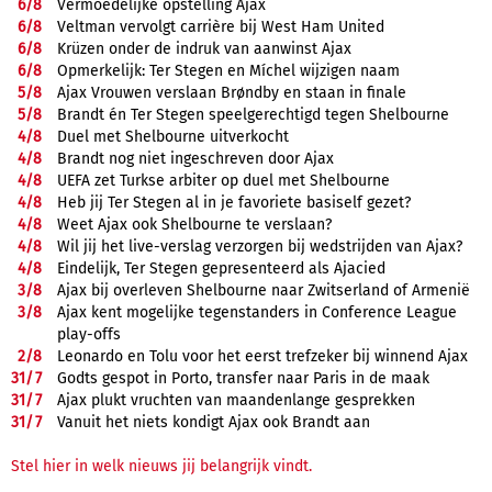
6/
8
Vermoedelijke opstelling Ajax
6/
8
Veltman vervolgt carrière bij West Ham United
6/
8
Krüzen onder de indruk van aanwinst Ajax
6/
8
Opmerkelijk: Ter Stegen en Míchel wijzigen naam
5/
8
Ajax Vrouwen verslaan Brøndby en staan in finale
5/
8
Brandt én Ter Stegen speelgerechtigd tegen Shelbourne
4/
8
Duel met Shelbourne uitverkocht
4/
8
Brandt nog niet ingeschreven door Ajax
4/
8
UEFA zet Turkse arbiter op duel met Shelbourne
4/
8
Heb jij Ter Stegen al in je favoriete basiself gezet?
4/
8
Weet Ajax ook Shelbourne te verslaan?
4/
8
Wil jij het live-verslag verzorgen bij wedstrijden van Ajax?
4/
8
Eindelijk, Ter Stegen gepresenteerd als Ajacied
3/
8
Ajax bij overleven Shelbourne naar Zwitserland of Armenië
3/
8
Ajax kent mogelijke tegenstanders in Conference League
play-offs
2/
8
Leonardo en Tolu voor het eerst trefzeker bij winnend Ajax
31/
7
Godts gespot in Porto, transfer naar Paris in de maak
31/
7
Ajax plukt vruchten van maandenlange gesprekken
31/
7
Vanuit het niets kondigt Ajax ook Brandt aan
Stel hier in welk nieuws jij belangrijk vindt.