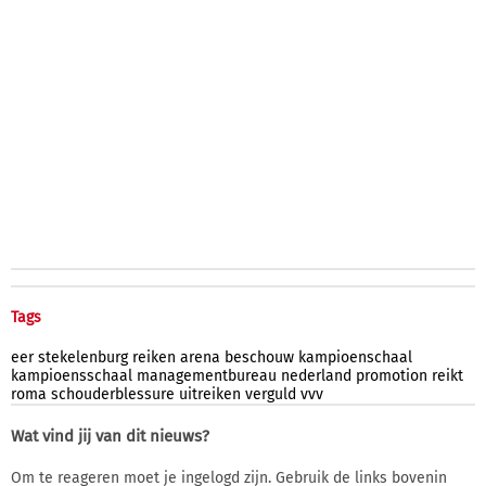
Tags
eer
stekelenburg
reiken
arena
beschouw
kampioenschaal
kampioensschaal
managementbureau
nederland
promotion
reikt
roma
schouderblessure
uitreiken
verguld
vvv
Wat vind jij van dit nieuws?
Om te reageren moet je ingelogd zijn. Gebruik de links bovenin