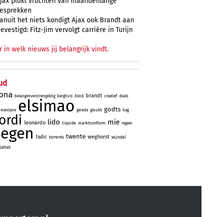
jax plukt vruchten van maandenlange
esprekken
anuit het niets kondigt Ajax ook Brandt aan
evestigd: Fitz-Jim vervolgt carrière in Turijn
r in welk nieuws jij belangrijk vindt.
ud
lona
brandt
belangenverstrengeling
berghuis
blind
creatief
deals
elsimao
godts
mentaire
gerede
gloukh
hag
jordi
lido
mie
leonardo
liquide
marktconform
regeer
tegen
twente
weghorst
tadic
torrents
wijndal
liteit