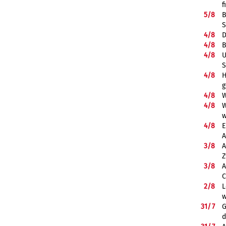
f
5/
8
B
S
4/
8
D
4/
8
B
4/
8
U
S
4/
8
H
g
4/
8
W
4/
8
W
w
4/
8
E
A
3/
8
A
Z
3/
8
A
C
2/
8
L
w
31/
7
G
d