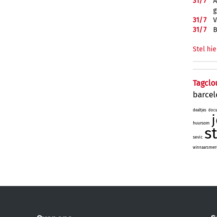
31/
7
A
g
31/
7
V
31/
7
B
Stel hie
Tagclo
barce
dealtjes
docu
huursom
s
sevic
winnaarsmenta