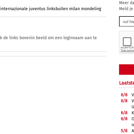
Meer da
Meld je
internazionale
juventus
linksbuiten
milan
mondeling
ik de links bovenin beeld om een loginnaam aan te
Laatst
6/
8
V
6/
8
V
U
6/
8
K
6/
8
O
5/
8
A