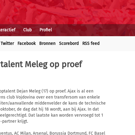
teractief
Club
Profiel
Twitter
Facebook
Bronnen
Scorebord
RSS feed
ptalent Meleg op proef
talent Dejan Meleg (17) op proef. Ajax is al een
s club Vojdovina over een transfersom van enkele
buiten/aanvallende middenvelder de kans de technische
 oktober, de dag dat hij 18 wordt, aan bij Ajax. In dat
peelgerechtigd. Dat laatste kan worden vervroegd tot 1
partner krijgt.
ventus, AC Milan, Arsenal, Borussia Dortmund, FC Basel