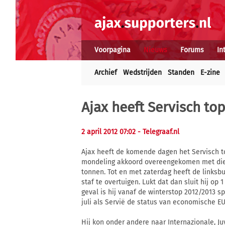
Voorpagina
Nieuws
Forums
In
Archief
Wedstrijden
Standen
E-zine
Ajax heeft Servisch to
2 april 2012 07:02
- Telegraaf.nl
Ajax heeft de komende dagen het Servisch top
mondeling akkoord overeengekomen met dien
tonnen. Tot en met zaterdag heeft de links
staf te overtuigen. Lukt dat dan sluit hij op 1
geval is hij vanaf de winterstop 2012/2013 s
juli als Servië de status van economische EU-
Hij kon onder andere naar Internazionale, Ju