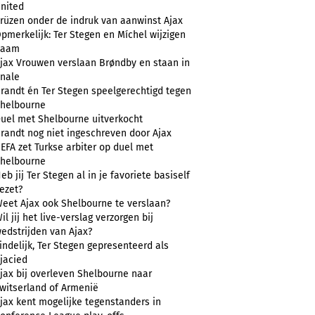
nited
rüzen onder de indruk van aanwinst Ajax
pmerkelijk: Ter Stegen en Míchel wijzigen
naam
jax Vrouwen verslaan Brøndby en staan in
inale
randt én Ter Stegen speelgerechtigd tegen
helbourne
uel met Shelbourne uitverkocht
randt nog niet ingeschreven door Ajax
EFA zet Turkse arbiter op duel met
helbourne
eb jij Ter Stegen al in je favoriete basiself
ezet?
eet Ajax ook Shelbourne te verslaan?
il jij het live-verslag verzorgen bij
edstrijden van Ajax?
indelijk, Ter Stegen gepresenteerd als
jacied
jax bij overleven Shelbourne naar
witserland of Armenië
jax kent mogelijke tegenstanders in