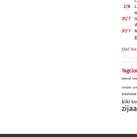
C
2/
8
L
w
31/
7
G
d
31/
7
A
g
Stel hie
Tagclo
beknopt
bem
complot
com
eredivisie
kiki
kn
zijaa