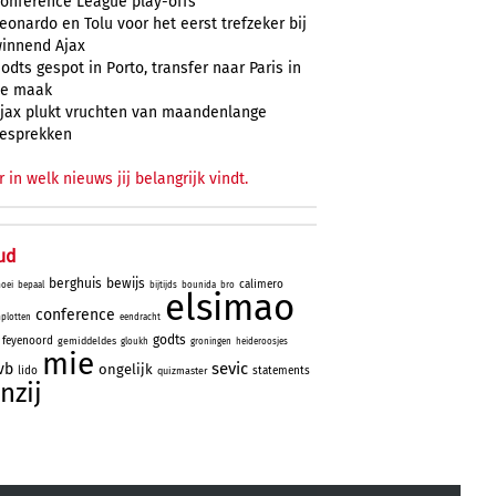
onference League play-offs
eonardo en Tolu voor het eerst trefzeker bij
innend Ajax
odts gespot in Porto, transfer naar Paris in
e maak
jax plukt vruchten van maandenlange
esprekken
r in welk nieuws jij belangrijk vindt.
ud
berghuis
bewijs
calimero
oei
bepaal
bijtijds
bounida
bro
elsimao
conference
plotten
eendracht
godts
feyenoord
gemiddeldes
gloukh
groningen
heideroosjes
mie
sevic
vb
ongelijk
lido
statements
quizmaster
nzij