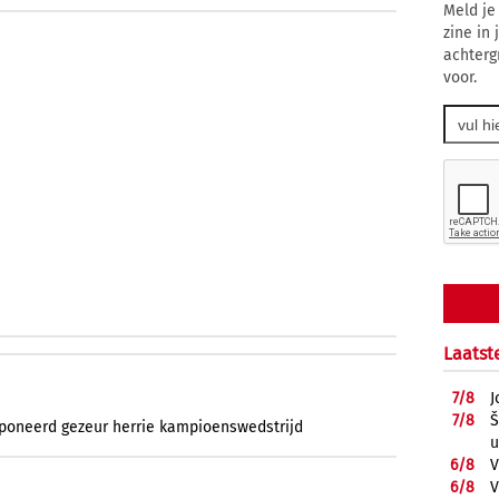
Meld je
zine in
achterg
voor.
Laatst
7/
8
J
7/
8
Š
poneerd
gezeur
herrie
kampioenswedstrijd
u
6/
8
V
6/
8
V