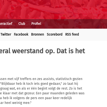
teractief
Club
Profiel
Twitter
Facebook
Bronnen
Scorebord
RSS feed
eral weerstand op. Dat is het
en met vijf treffers en zes assists, statistisch gezien
"Blijkbaar heb ik toch iets goed gedaan," zo laat hij
raag wat, en als er één begint volgt de rest. Zo is het
je klaar met dat gezeur. Een paar maanden geleden was
rna heb ik volgens de pers een paar keer redelijk
aar heel weinig mee."