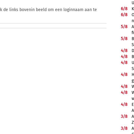
U
6/
8
K
ik de links bovenin beeld om een loginnaam aan te
6/
8
O
5/
8
A
f
5/
8
B
S
4/
8
D
4/
8
B
4/
8
U
S
4/
8
H
g
4/
8
W
4/
8
W
w
4/
8
E
A
3/
8
A
Z
3/
8
A