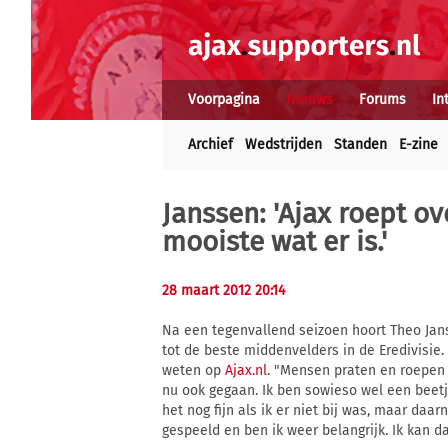
Voorpagina
Nieuws
Forums
In
Archief
Wedstrijden
Standen
E-zine
Janssen: 'Ajax roept ov
mooiste wat er is.'
28 maart 2012 20:14
Na een tegenvallend seizoen hoort Theo Janss
tot de beste middenvelders in de Eredivisie. 
weten op
Ajax.nl
. "Mensen praten en roepen g
nu ook gegaan. Ik ben sowieso wel een beet
het nog fijn als ik er niet bij was, maar daa
gespeeld en ben ik weer belangrijk. Ik kan d