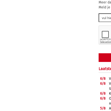
Meer da
Meld je
Laatst
6/
8
V
6/
8
V
U
6/
8
K
6/
8
O
5/
8
A