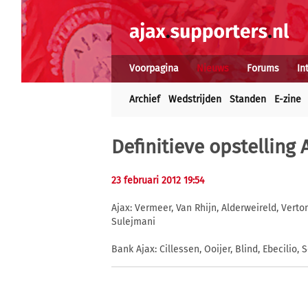
Voorpagina
Nieuws
Forums
In
Archief
Wedstrijden
Standen
E-zine
Definitieve opstelling 
23 februari 2012 19:54
Ajax: Vermeer, Van Rhijn, Alderweireld, Verton
Sulejmani
Bank Ajax: Cillessen, Ooijer, Blind, Ebecilio, 