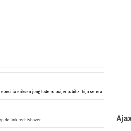
ebecilio
eriksen
jong
lodeiro
ooijer
ozbiliz
rhijn
serero
Ajax
op de link rechtsboven.