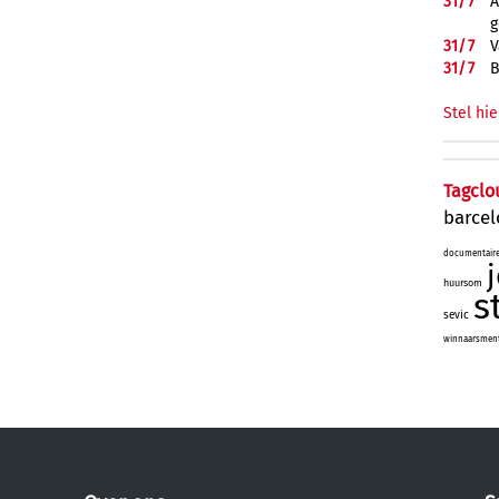
31/
7
A
g
31/
7
V
31/
7
B
Stel hie
Tagclo
barce
documentair
huursom
s
sevic
winnaarsmenta