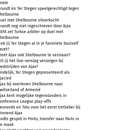
inale
randt én Ter Stegen speelgerechtigd tegen
helbourne
uel met Shelbourne uitverkocht
randt nog niet ingeschreven door Ajax
EFA zet Turkse arbiter op duel met
helbourne
eb jij Ter Stegen al in je favoriete basiself
ezet?
eet Ajax ook Shelbourne te verslaan?
il jij het live-verslag verzorgen bij
edstrijden van Ajax?
indelijk, Ter Stegen gepresenteerd als
jacied
jax bij overleven Shelbourne naar
witserland of Armenië
jax kent mogelijke tegenstanders in
onference League play-offs
eonardo en Tolu voor het eerst trefzeker bij
innend Ajax
odts gespot in Porto, transfer naar Paris in
e maak