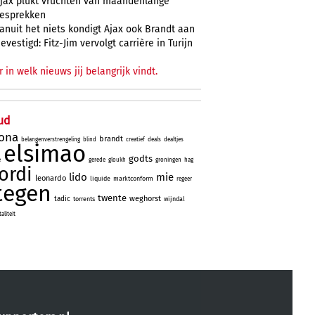
jax plukt vruchten van maandenlange
esprekken
anuit het niets kondigt Ajax ook Brandt aan
evestigd: Fitz-Jim vervolgt carrière in Turijn
r in welk nieuws jij belangrijk vindt.
ud
lona
brandt
belangenverstrengeling
blind
creatief
deals
dealtjes
elsimao
godts
e
gerede
gloukh
groningen
hag
jordi
lido
mie
leonardo
liquide
marktconform
regeer
tegen
twente
weghorst
tadic
torrents
wijndal
liteit