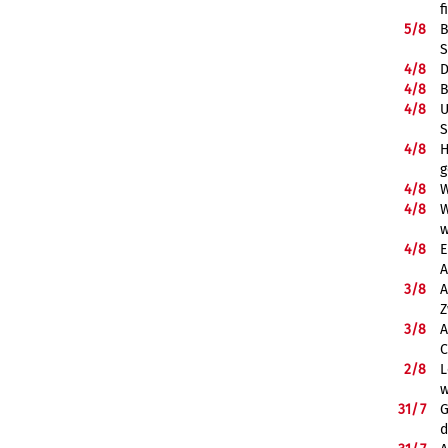
f
5/
8
B
S
4/
8
D
4/
8
B
4/
8
U
S
4/
8
H
g
4/
8
W
4/
8
W
w
4/
8
E
A
3/
8
A
Z
3/
8
A
C
2/
8
L
w
31/
7
G
d