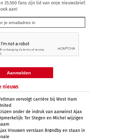
n 35.500 fans zijn lid van onze nieuwsbrief.
 ook aan!
e nieuws
Veltman vervolgt carrière bij West Ham
United
Krüzen onder de indruk van aanwinst Ajax
Opmerkelijk: Ter Stegen en Míchel wijzigen
naam
Ajax Vrouwen verslaan Brøndby en staan in
inale