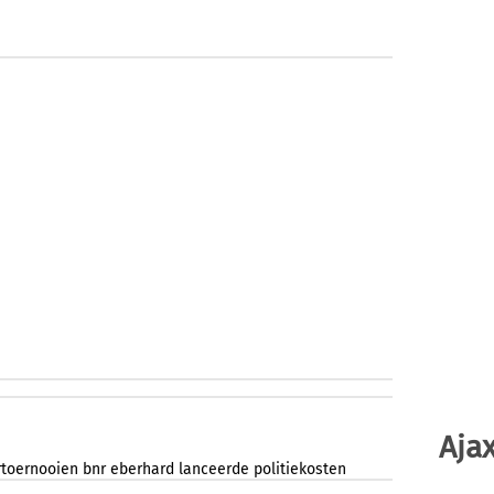
Ajax
rtoernooien
bnr
eberhard
lanceerde
politiekosten