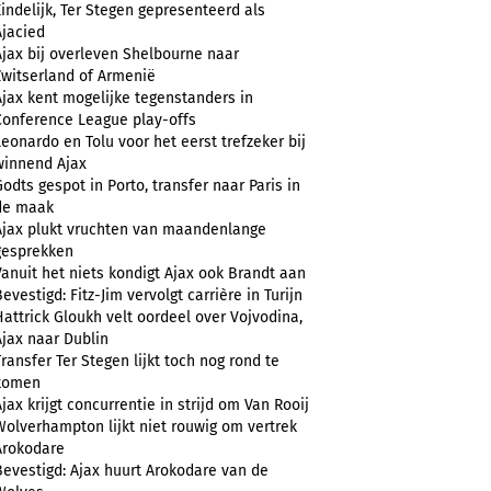
Eindelijk, Ter Stegen gepresenteerd als
Ajacied
Ajax bij overleven Shelbourne naar
Zwitserland of Armenië
Ajax kent mogelijke tegenstanders in
Conference League play-offs
Leonardo en Tolu voor het eerst trefzeker bij
winnend Ajax
Godts gespot in Porto, transfer naar Paris in
de maak
Ajax plukt vruchten van maandenlange
gesprekken
Vanuit het niets kondigt Ajax ook Brandt aan
evestigd: Fitz-Jim vervolgt carrière in Turijn
Hattrick Gloukh velt oordeel over Vojvodina,
Ajax naar Dublin
Transfer Ter Stegen lijkt toch nog rond te
komen
Ajax krijgt concurrentie in strijd om Van Rooij
Wolverhampton lijkt niet rouwig om vertrek
Arokodare
Bevestigd: Ajax huurt Arokodare van de