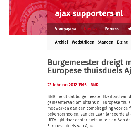
Voorpagina
Nieuws
Forums
In
Archief
Wedstrijden
Standen
E-zine
Burgemeester dreigt me
Europese thuisduels A
23 februari 2012 19:16
- BNR
BNR meldt dat burgemeester Eberhard van d
gemeenteraad om uitfans bij Europese thuisd
meewerken aan een combiregeling voor de f
bekertoernooien. Van der Laan lanceerde al 
UEFA lijkt daar echter niets in te zien. Van 
Europese duels van Ajax.