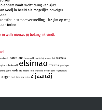
Wolves
Volendam haalt Wolff terug van Ajax
Van Rooij in beeld als mogelijke opvolger
Gaaei
Transfer in stroomversnelling, Fitz-Jim op weg
naar Torino
r in welk nieuws jij belangrijk vindt.
ud
barcelona
calimero
xnetwerk
benadeeld
bewijs
bijzonders
bril
elsimao
eredivisie
spiracy
denkwereld
groningen
jordi
ening
mie
jofre
lido
madrid
moeilijks
neerbuigend
olympiakos
zijaanzij
stegen
torrents
titel
vegen