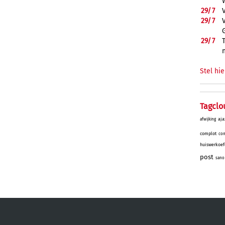
29/
7
29/
7
29/
7
Stel hie
Tagclo
aja
afwijking
complot
con
huiswerkoef
post
sano