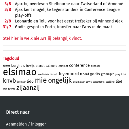
3/
8
Ajax bij overleven Shelbourne naar Zwitserland of Armenië
3/
8
Ajax kent mogelijke tegenstanders in Conference League
play-offs
2/
8
Leonardo en Tolu voor het eerst trefzeker bij winnend Ajax
31/
7
Godts gespot in Porto, transfer naar Paris in de maak
Stel hier in welk nieuws jij belangrijk vindt.
Tagcloud
conference
berghuis
bewijs
brandt
calimero
complot
alvarez
driehoek
elsimao
feyenoord
godts
fnoord
groningen
eredivisie
farioli
kiki
jong
mie
ongelijk
knvb
lido
titel
sevic
stelling
leicester
quizmaster
statements
zijaanzij
title
twente
Direct naar
Aanmelden
/
inloggen