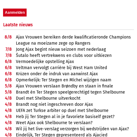
Laatste nieuws
8/
8
Ajax Vrouwen bereiken derde kwalificatieronde Champions
League na moeizame zege op Rangers
7/
8
Jong Ajax begint nieuw seizoen met nederlaag
7/
8
Šutalo heeft vertrekwens en clubs voor uitkiezen
6/
8
Vermoedelijke opstelling Ajax
6/
8
Veltman vervolgt carrière bij West Ham United
6/
8
Krüzen onder de indruk van aanwinst Ajax
6/
8
Opmerkelijk: Ter Stegen en Míchel wijzigen naam
5/
8
Ajax Vrouwen verslaan Brøndby en staan in finale
5/
8
Brandt én Ter Stegen speelgerechtigd tegen Shelbourne
4/
8
Duel met Shelbourne uitverkocht
4/
8
Brandt nog niet ingeschreven door Ajax
4/
8
UEFA zet Turkse arbiter op duel met Shelbourne
4/
8
Heb jij Ter Stegen al in je favoriete basiself gezet?
4/
8
Weet Ajax ook Shelbourne te verslaan?
4/
8
Wil jij het live-verslag verzorgen bij wedstrijden van Ajax?
4/
8
Eindelijk, Ter Stegen gepresenteerd als Ajacied