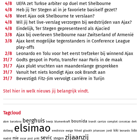
4/
8
UEFA zet Turkse arbiter op duel met Shelbourne
4/
8
Heb jij Ter Stegen al in je favoriete basiself gezet?
4/
8
Weet Ajax ook Shelbourne te verslaan?
4/
8
Wil jij het live-verslag verzorgen bij wedstrijden van Ajax?
4/
8
Eindelijk, Ter Stegen gepresenteerd als Ajacied
3/
8
Ajax bij overleven Shelbourne naar Zwitserland of Armenië
3/
8
Ajax kent mogelijke tegenstanders in Conference League
play-offs
2/
8
Leonardo en Tolu voor het eerst trefzeker bij winnend Ajax
31/
7
Godts gespot in Porto, transfer naar Paris in de maak
31/
7
Ajax plukt vruchten van maandenlange gesprekken
31/
7
Vanuit het niets kondigt Ajax ook Brandt aan
31/
7
Bevestigd: Fitz-Jim vervolgt carrière in Turijn
Stel hier in welk nieuws jij belangrijk vindt.
Tagcloud
berghuis
bounida
blumenkraft
carrizo
complot
alom
barcelona
bewijs
brandt
conceicao
derk
elsimao
kiki
lido
dolberg
eredivisie
ewige
gloukh
jordi
fitheid
johanssen
leonardo
zijaanzij
sevic
mie
stegen
madrid
oscar
post
prikt