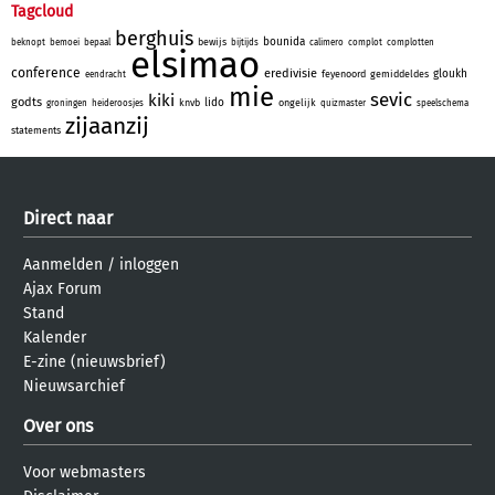
Tagcloud
berghuis
bounida
bewijs
beknopt
bemoei
bepaal
bijtijds
calimero
complot
complotten
elsimao
conference
eredivisie
gloukh
feyenoord
gemiddeldes
eendracht
mie
sevic
kiki
godts
lido
knvb
ongelijk
groningen
heideroosjes
quizmaster
speelschema
zijaanzij
statements
Direct naar
Aanmelden
/
inloggen
Ajax Forum
Stand
Kalender
E-zine (nieuwsbrief)
Nieuwsarchief
Over ons
Voor webmasters