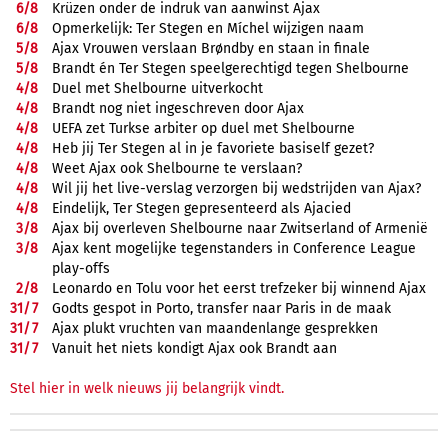
6/
8
Krüzen onder de indruk van aanwinst Ajax
6/
8
Opmerkelijk: Ter Stegen en Míchel wijzigen naam
5/
8
Ajax Vrouwen verslaan Brøndby en staan in finale
5/
8
Brandt én Ter Stegen speelgerechtigd tegen Shelbourne
4/
8
Duel met Shelbourne uitverkocht
4/
8
Brandt nog niet ingeschreven door Ajax
4/
8
UEFA zet Turkse arbiter op duel met Shelbourne
4/
8
Heb jij Ter Stegen al in je favoriete basiself gezet?
4/
8
Weet Ajax ook Shelbourne te verslaan?
4/
8
Wil jij het live-verslag verzorgen bij wedstrijden van Ajax?
4/
8
Eindelijk, Ter Stegen gepresenteerd als Ajacied
3/
8
Ajax bij overleven Shelbourne naar Zwitserland of Armenië
3/
8
Ajax kent mogelijke tegenstanders in Conference League
play-offs
2/
8
Leonardo en Tolu voor het eerst trefzeker bij winnend Ajax
31/
7
Godts gespot in Porto, transfer naar Paris in de maak
31/
7
Ajax plukt vruchten van maandenlange gesprekken
31/
7
Vanuit het niets kondigt Ajax ook Brandt aan
Stel hier in welk nieuws jij belangrijk vindt.