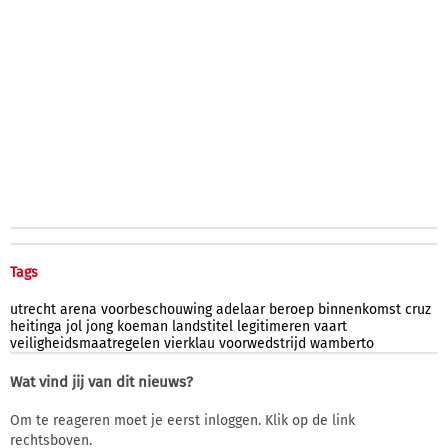
Tags
utrecht
arena
voorbeschouwing
adelaar
beroep
binnenkomst
cruz
heitinga
jol
jong
koeman
landstitel
legitimeren
vaart
veiligheidsmaatregelen
vierklau
voorwedstrijd
wamberto
Wat vind jij van dit nieuws?
Om te reageren moet je eerst inloggen. Klik op de link
rechtsboven.