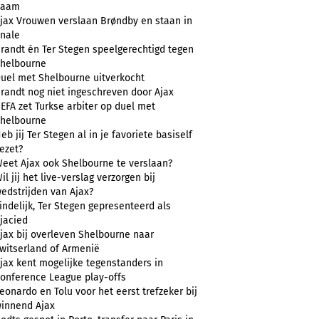
naam
jax Vrouwen verslaan Brøndby en staan in
inale
randt én Ter Stegen speelgerechtigd tegen
helbourne
uel met Shelbourne uitverkocht
randt nog niet ingeschreven door Ajax
EFA zet Turkse arbiter op duel met
helbourne
eb jij Ter Stegen al in je favoriete basiself
ezet?
eet Ajax ook Shelbourne te verslaan?
il jij het live-verslag verzorgen bij
edstrijden van Ajax?
indelijk, Ter Stegen gepresenteerd als
jacied
jax bij overleven Shelbourne naar
witserland of Armenië
jax kent mogelijke tegenstanders in
onference League play-offs
eonardo en Tolu voor het eerst trefzeker bij
innend Ajax