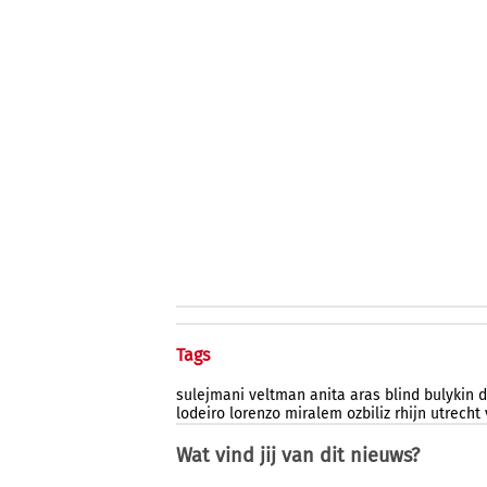
Tags
sulejmani
veltman
anita
aras
blind
bulykin
d
lodeiro
lorenzo
miralem
ozbiliz
rhijn
utrecht
Wat vind jij van dit nieuws?