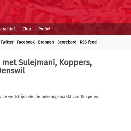
teractief
Club
Profiel
Twitter
Facebook
Bronnen
Scorebord
RSS feed
: met Sulejmani, Koppers,
Denswil
s de wedstrijdselectie bekendgemaakt van 18 spelers