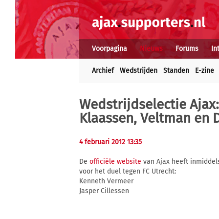
Voorpagina
Nieuws
Forums
In
Archief
Wedstrijden
Standen
E-zine
Wedstrijdselectie Ajax
Klaassen, Veltman en 
4 februari 2012 13:35
De
officiële website
van Ajax heeft inmiddel
voor het duel tegen FC Utrecht:
Kenneth Vermeer
Jasper Cillessen