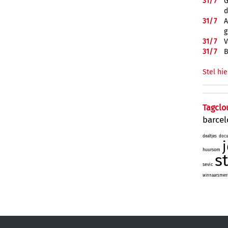
31/
7
G
d
31/
7
A
g
31/
7
V
31/
7
B
Stel hie
Tagclo
barce
dealtjes
docu
huursom
s
sevic
winnaarsmenta