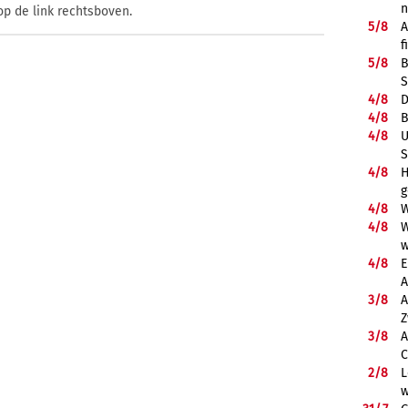
op de link rechtsboven.
5/
8
A
f
5/
8
B
S
4/
8
D
4/
8
B
4/
8
U
S
4/
8
H
g
4/
8
W
4/
8
W
w
4/
8
E
A
3/
8
A
Z
3/
8
A
C
2/
8
L
w