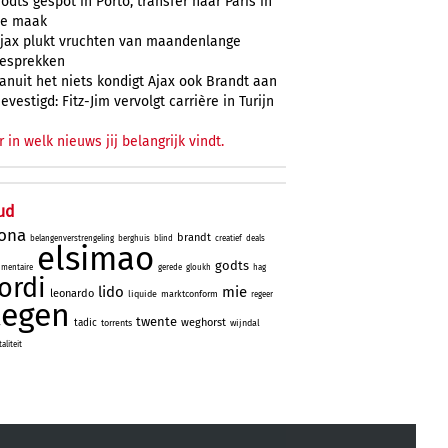
odts gespot in Porto, transfer naar Paris in
e maak
jax plukt vruchten van maandenlange
esprekken
anuit het niets kondigt Ajax ook Brandt aan
evestigd: Fitz-Jim vervolgt carrière in Turijn
r in welk nieuws jij belangrijk vindt.
ud
lona
brandt
belangenverstrengeling
berghuis
blind
creatief
deals
elsimao
godts
mentaire
gerede
gloukh
hag
jordi
lido
mie
leonardo
liquide
marktconform
regeer
tegen
twente
weghorst
tadic
torrents
wijndal
liteit