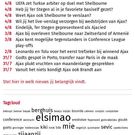
4/
8
UEFA zet Turkse arbiter op duel met Shelbourne
4/
8
Heb jij Ter Stegen al in je favoriete basiself gezet?
4/
8
Weet Ajax ook Shelbourne te verslaan?
4/
8
Wil jij het live-verslag verzorgen bij wedstrijden van Ajax?
4/
8
Eindelijk, Ter Stegen gepresenteerd als Ajacied
3/
8
Ajax bij overleven Shelbourne naar Zwitserland of Armenië
3/
8
Ajax kent mogelijke tegenstanders in Conference League
play-offs
2/
8
Leonardo en Tolu voor het eerst trefzeker bij winnend Ajax
31/
7
Godts gespot in Porto, transfer naar Paris in de maak
31/
7
Ajax plukt vruchten van maandenlange gesprekken
31/
7
Vanuit het niets kondigt Ajax ook Brandt aan
Stel hier in welk nieuws jij belangrijk vindt.
Tagcloud
berghuis
bounida
bewijs
beknopt
bemoei
bepaal
bijtijds
calimero
complot
complotten
elsimao
conference
eredivisie
gloukh
feyenoord
gemiddeldes
eendracht
mie
sevic
kiki
godts
lido
knvb
ongelijk
groningen
heideroosjes
quizmaster
speelschema
zijaanzij