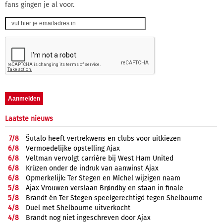
fans gingen je al voor.
Laatste nieuws
7/
8
Šutalo heeft vertrekwens en clubs voor uitkiezen
6/
8
Vermoedelijke opstelling Ajax
6/
8
Veltman vervolgt carrière bij West Ham United
6/
8
Krüzen onder de indruk van aanwinst Ajax
6/
8
Opmerkelijk: Ter Stegen en Míchel wijzigen naam
5/
8
Ajax Vrouwen verslaan Brøndby en staan in finale
5/
8
Brandt én Ter Stegen speelgerechtigd tegen Shelbourne
4/
8
Duel met Shelbourne uitverkocht
4/
8
Brandt nog niet ingeschreven door Ajax