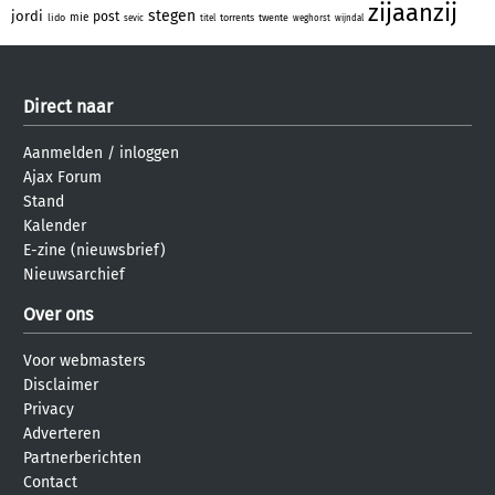
zijaanzij
stegen
jordi
post
mie
lido
torrents
twente
sevic
titel
weghorst
wijndal
Direct naar
Aanmelden
/
inloggen
Ajax Forum
Stand
Kalender
E-zine (nieuwsbrief)
Nieuwsarchief
Over ons
Voor webmasters
Disclaimer
Privacy
Adverteren
Partnerberichten
Contact