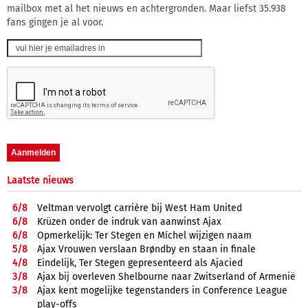
mailbox met al het nieuws en achtergronden. Maar liefst 35.938
fans gingen je al voor.
Laatste nieuws
6/
8
Veltman vervolgt carrière bij West Ham United
6/
8
Krüzen onder de indruk van aanwinst Ajax
6/
8
Opmerkelijk: Ter Stegen en Míchel wijzigen naam
5/
8
Ajax Vrouwen verslaan Brøndby en staan in finale
4/
8
Eindelijk, Ter Stegen gepresenteerd als Ajacied
3/
8
Ajax bij overleven Shelbourne naar Zwitserland of Armenië
3/
8
Ajax kent mogelijke tegenstanders in Conference League
play-offs