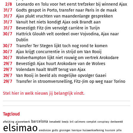
2/
8
Leonardo en Tolu voor het eerst trefzeker bij winnend Ajax
31/
7
Godts gespot in Porto, transfer naar Paris in de maak
31/
7
Ajax plukt vruchten van maandenlange gesprekken
31/
7
Vanuit het niets kondigt Ajax ook Brandt aan
31/
7
Bevestigd: Fitz-Jim vervolgt carrière in Turijn
30/
7
Hattrick Gloukh velt oordeel over Vojvodina, Ajax naar
Dublin
30/
7
Transfer Ter Stegen lijkt toch nog rond te komen
30/
7
Ajax krijgt concurrentie in strijd om Van Rooij
30/
7
Wolverhampton lijkt niet rouwig om vertrek Arokodare
29/
7
Bevestigd: Ajax huurt Arokodare van de Wolves
29/
7
Volendam haalt Wolff terug van Ajax
29/
7
Van Rooij in beeld als mogelijke opvolger Gaaei
29/
7
Transfer in stroomversnelling, Fitz-Jim op weg naar Torino
Stel hier in welk nieuws jij belangrijk vindt.
Tagcloud
barcelona
afwijking
ajaxnetwerk
calimero
complot
benadeeld
bewijs
bril
conspiracy
denkwereld
elsimao
eredivisie
huiswerkoefening
godts
groningen
henrique
huursom
jofre