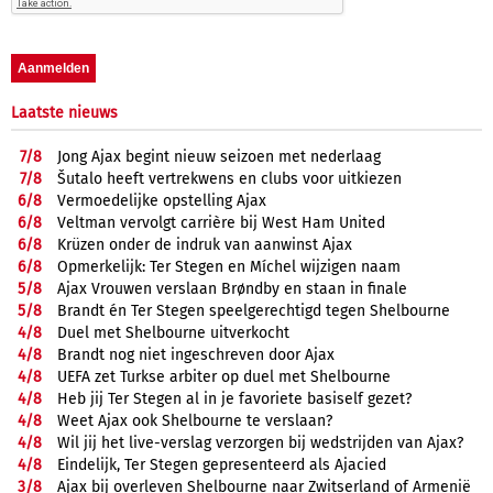
Laatste nieuws
7/
8
Jong Ajax begint nieuw seizoen met nederlaag
7/
8
Šutalo heeft vertrekwens en clubs voor uitkiezen
6/
8
Vermoedelijke opstelling Ajax
6/
8
Veltman vervolgt carrière bij West Ham United
6/
8
Krüzen onder de indruk van aanwinst Ajax
6/
8
Opmerkelijk: Ter Stegen en Míchel wijzigen naam
5/
8
Ajax Vrouwen verslaan Brøndby en staan in finale
5/
8
Brandt én Ter Stegen speelgerechtigd tegen Shelbourne
4/
8
Duel met Shelbourne uitverkocht
4/
8
Brandt nog niet ingeschreven door Ajax
4/
8
UEFA zet Turkse arbiter op duel met Shelbourne
4/
8
Heb jij Ter Stegen al in je favoriete basiself gezet?
4/
8
Weet Ajax ook Shelbourne te verslaan?
4/
8
Wil jij het live-verslag verzorgen bij wedstrijden van Ajax?
4/
8
Eindelijk, Ter Stegen gepresenteerd als Ajacied
3/
8
Ajax bij overleven Shelbourne naar Zwitserland of Armenië