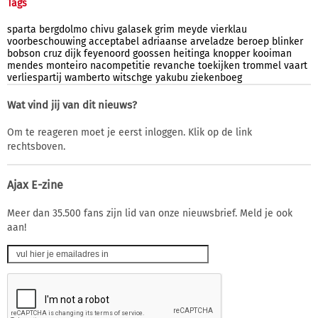
Tags
sparta
bergdolmo
chivu
galasek
grim
meyde
vierklau
voorbeschouwing
acceptabel
adriaanse
arveladze
beroep
blinker
bobson
cruz
dijk
feyenoord
goossen
heitinga
knopper
kooiman
mendes
monteiro
nacompetitie
revanche
toekijken
trommel
vaart
verliespartij
wamberto
witschge
yakubu
ziekenboeg
Wat vind jij van dit nieuws?
Om te reageren moet je eerst inloggen. Klik op de link
rechtsboven.
Ajax E-zine
Meer dan 35.500 fans zijn lid van onze nieuwsbrief. Meld je ook
aan!