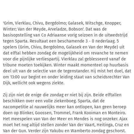
'Grim, Vierklau, Chivu, Bergdolmo; Galasek, Witschge, Knopper,
Winter; Van der Meyde, Arveladze, Bobson'. Dat was de
basisopstelling van Co Adriaanse vorig seizoen in de uitwedstrijd
tegen Sparta. Resultaat een beschamende 3 - 0 nederlaag. 5
spelers (Grim, Chivu, Bergdolmo, Galasek en Van der Meyde) uit
dat elftal hebben zondag de mogelijkheid om revanche te nemen
voor die pijnlijke verliespartij. Vierklau zal geblesseerd vanaf de
tribune moeten toekijken. Winter maakt momenteel op huurbasis
deel uit van de selectie van de tegenstander. Hij mist het duel, dat
om 13:00 uur begint en onder leiding staat van scheidsrechter Van
Dijk, wellicht ook wegens ziekte.
Zij zijn niet de enige die zondag er niet bij zijn. Beide elftallen
beschikken over een volle ziekenboeg. Sparta, dat de
nacompetitie al nauwelijks meer kan ontlopen, kan geen beroep
doen op Blinker, Goossen, Trommel, Frank Kooiman en Monteiro.
Het meespelen van Van der Meer en Mendes is nog onzeker. Ajax
moet het nog altijd stellen zonder Van der Vaart, Heitinga, Cruz en
Van der Gun. Verder zijn Yakubu en Wamberto zondag geschorst.