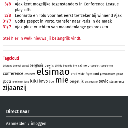
3/
8
Ajax kent mogelijke tegenstanders in Conference League
play-offs
2/
8
Leonardo en Tolu voor het eerst trefzeker bij winnend Ajax
31/
7
Godts gespot in Porto, transfer naar Paris in de maak
31/
7
Ajax plukt vruchten van maandenlange gesprekken
Stel hier in welk nieuws jij belangrijk vindt.
Tagcloud
berghuis
bewijs
calimero
beknopt
bemoei
bepaal
bijtijds
bounida
bro
complot
complotten
elsimao
conference
eredivisie
feyenoord
gemiddeldes
eendracht
gloukh
mie
kiki
sevic
knvb
ongelijk
godts
lido
statements
quizmaster
groningen
jong
zijaanzij
Direct naar
Aanmelden
/
inloggen