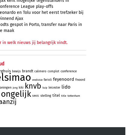
jax kent mogelijke tegenstanders in
onference League play-offs
eonardo en Tolu voor het eerst trefzeker bij
innend Ajax
odts gespot in Porto, transfer naar Paris in
e maak
r in welk nieuws jij belangrijk vindt.
ud
rghuis
brandt
conference
bewijs
calimero
complot
elsimao
feyenoord
fnoord
farioli
eredivisie
knvb
lido
oningen
kiki
leicester
jong
kuip
ongelijk
titel
stelling
sevic
title
tottenham
jaanzij