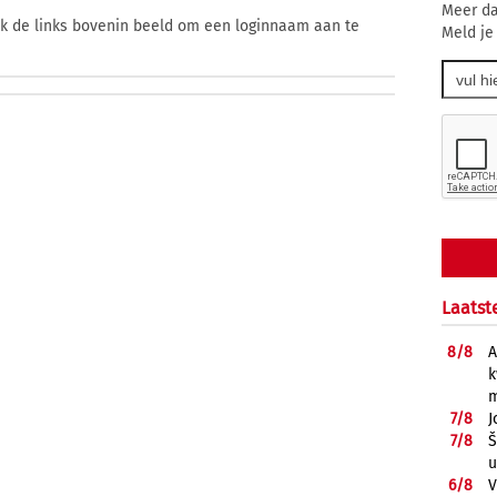
Meer da
ik de links bovenin beeld om een loginnaam aan te
Meld je
Laatst
8/
8
A
k
m
7/
8
J
7/
8
Š
u
6/
8
V