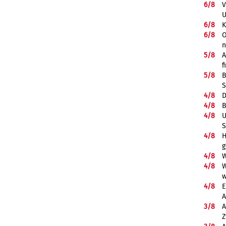
6/
8
V
U
6/
8
K
6/
8
O
5/
8
A
f
5/
8
B
S
4/
8
D
4/
8
B
4/
8
U
S
4/
8
H
g
4/
8
W
4/
8
W
w
4/
8
E
A
3/
8
A
Z