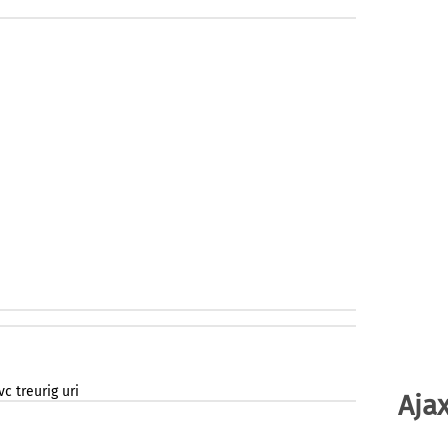
vc
treurig
uri
Ajax