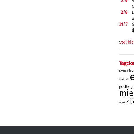
3/
8
A
C
2/
8
L
w
31/
7
G
d
Stel hie
Tagclo
be
alvarez
driehoek
godts
gr
mie
zi
when