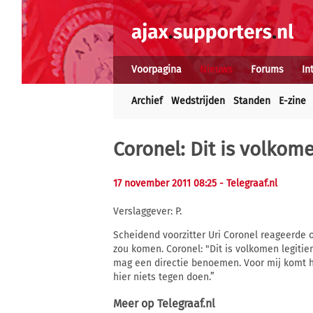
Voorpagina
Nieuws
Forums
In
Archief
Wedstrijden
Standen
E-zine
Coronel: Dit is volkom
17 november 2011 08:25
- Telegraaf.nl
Verslaggever: P.
Scheidend voorzitter Uri Coronel reageerde 
zou komen. Coronel: "Dit is volkomen legitiem
mag een directie benoemen. Voor mij komt he
hier niets tegen doen.”
Meer op
Telegraaf.nl