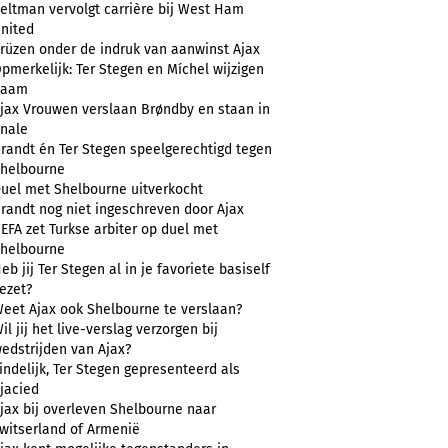
eltman vervolgt carrière bij West Ham
nited
rüzen onder de indruk van aanwinst Ajax
pmerkelijk: Ter Stegen en Míchel wijzigen
naam
jax Vrouwen verslaan Brøndby en staan in
inale
randt én Ter Stegen speelgerechtigd tegen
helbourne
uel met Shelbourne uitverkocht
randt nog niet ingeschreven door Ajax
EFA zet Turkse arbiter op duel met
helbourne
eb jij Ter Stegen al in je favoriete basiself
ezet?
eet Ajax ook Shelbourne te verslaan?
il jij het live-verslag verzorgen bij
edstrijden van Ajax?
indelijk, Ter Stegen gepresenteerd als
jacied
jax bij overleven Shelbourne naar
witserland of Armenië