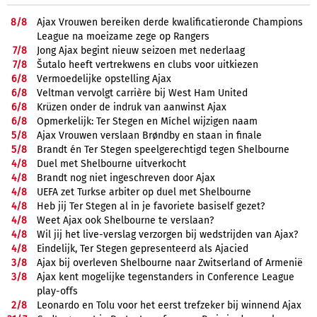
8/
8
Ajax Vrouwen bereiken derde kwalificatieronde Champions
League na moeizame zege op Rangers
7/
8
Jong Ajax begint nieuw seizoen met nederlaag
7/
8
Šutalo heeft vertrekwens en clubs voor uitkiezen
6/
8
Vermoedelijke opstelling Ajax
6/
8
Veltman vervolgt carrière bij West Ham United
6/
8
Krüzen onder de indruk van aanwinst Ajax
6/
8
Opmerkelijk: Ter Stegen en Míchel wijzigen naam
5/
8
Ajax Vrouwen verslaan Brøndby en staan in finale
5/
8
Brandt én Ter Stegen speelgerechtigd tegen Shelbourne
4/
8
Duel met Shelbourne uitverkocht
4/
8
Brandt nog niet ingeschreven door Ajax
4/
8
UEFA zet Turkse arbiter op duel met Shelbourne
4/
8
Heb jij Ter Stegen al in je favoriete basiself gezet?
4/
8
Weet Ajax ook Shelbourne te verslaan?
4/
8
Wil jij het live-verslag verzorgen bij wedstrijden van Ajax?
4/
8
Eindelijk, Ter Stegen gepresenteerd als Ajacied
3/
8
Ajax bij overleven Shelbourne naar Zwitserland of Armenië
3/
8
Ajax kent mogelijke tegenstanders in Conference League
play-offs
2/
8
Leonardo en Tolu voor het eerst trefzeker bij winnend Ajax