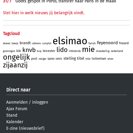
31/
7
Godts gespot in Porto, transfer naar Paris in de maak
Stel hier in welk nieuws jij belangrijk vindt.
Tagcloud
elsimao
feyenoord
brandt
fnoord
farioli
alvarez
bewijs
calimero
complot
mie
lido
knvb
leicester
kiki
groningen
littlebirds
moedwillig
nederland
kuip
ongelijk
titel
stelling
sano
post
sevic
tottenham
title
reiziger
when
zijaanzij
Direct naar
Aanmelden
/
inloggen
Ajax Forum
Stand
Kalender
E-zine (nieuwsbrief)