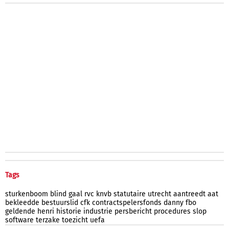
Tags
sturkenboom
blind
gaal
rvc
knvb
statutaire
utrecht
aantreedt
aat
bekleedde
bestuurslid
cfk
contractspelersfonds
danny
fbo
geldende
henri
historie
industrie
persbericht
procedures
slop
software
terzake
toezicht
uefa