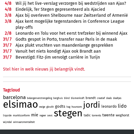
4/
8
Wil jij het live-verslag verzorgen bij wedstrijden van Ajax?
4/
8
Eindelijk, Ter Stegen gepresenteerd als Ajacied
3/
8
Ajax bij overleven Shelbourne naar Zwitserland of Armenië
3/
8
Ajax kent mogelijke tegenstanders in Conference League
play-offs
2/
8
Leonardo en Tolu voor het eerst trefzeker bij winnend Ajax
31/
7
Godts gespot in Porto, transfer naar Paris in de maak
31/
7
Ajax plukt vruchten van maandenlange gesprekken
31/
7
Vanuit het niets kondigt Ajax ook Brandt aan
31/
7
Bevestigd: Fitz-Jim vervolgt carrière in Turijn
Stel hier in welk nieuws jij belangrijk vindt.
Tagcloud
barcelona
brandt
belangenverstrengeling
berghuis
blind
blumenkraft
creatief
deals
dealtjes
elsimao
jordi
lido
godts
leonardo
huursom
ewige
gloukh
hag
stegen
mie
twente
weghorst
tadic
liquide
marktconform
torrents
regeer
sevic
wijndal
winnaarsmentaliteit