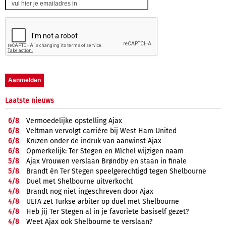
Laatste nieuws
6/
8
Vermoedelijke opstelling Ajax
6/
8
Veltman vervolgt carrière bij West Ham United
6/
8
Krüzen onder de indruk van aanwinst Ajax
6/
8
Opmerkelijk: Ter Stegen en Míchel wijzigen naam
5/
8
Ajax Vrouwen verslaan Brøndby en staan in finale
5/
8
Brandt én Ter Stegen speelgerechtigd tegen Shelbourne
4/
8
Duel met Shelbourne uitverkocht
4/
8
Brandt nog niet ingeschreven door Ajax
4/
8
UEFA zet Turkse arbiter op duel met Shelbourne
4/
8
Heb jij Ter Stegen al in je favoriete basiself gezet?
4/
8
Weet Ajax ook Shelbourne te verslaan?