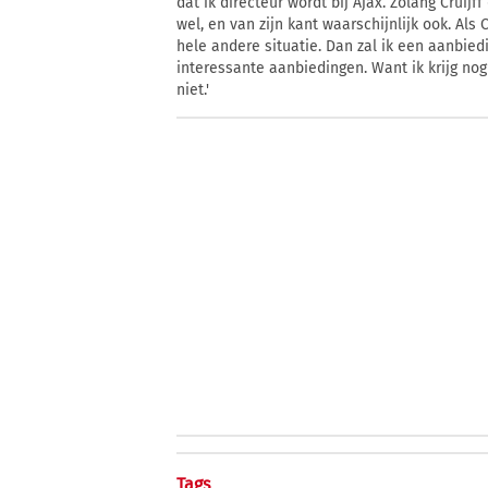
dat ik directeur wordt bij Ajax. Zolang Cruijff
wel, en van zijn kant waarschijnlijk ook. Als 
hele andere situatie. Dan zal ik een aanbied
interessante aanbiedingen. Want ik krijg nog
niet.'
Tags