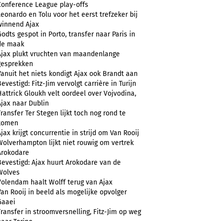
Conference League play-offs
Leonardo en Tolu voor het eerst trefzeker bij
winnend Ajax
Godts gespot in Porto, transfer naar Paris in
de maak
Ajax plukt vruchten van maandenlange
gesprekken
Vanuit het niets kondigt Ajax ook Brandt aan
evestigd: Fitz-Jim vervolgt carrière in Turijn
Hattrick Gloukh velt oordeel over Vojvodina,
Ajax naar Dublin
Transfer Ter Stegen lijkt toch nog rond te
komen
Ajax krijgt concurrentie in strijd om Van Rooij
Wolverhampton lijkt niet rouwig om vertrek
Arokodare
Bevestigd: Ajax huurt Arokodare van de
Wolves
Volendam haalt Wolff terug van Ajax
Van Rooij in beeld als mogelijke opvolger
Gaaei
Transfer in stroomversnelling, Fitz-Jim op weg