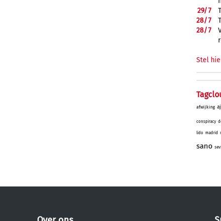
29/
7
28/
7
28/
7
Stel hie
Tagclo
a
afwijking
conspiracy
d
lido
madrid
sano
sev
Over ons
S