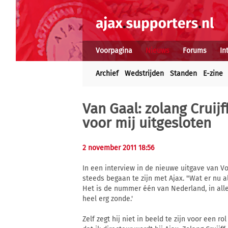
Voorpagina
Nieuws
Forums
In
Archief
Wedstrijden
Standen
E-zine
Van Gaal: zolang Cruijff
voor mij uitgesloten
2 november 2011 18:56
In een interview in de nieuwe uitgave van Vo
steeds begaan te zijn met Ajax. "Wat er nu al
Het is de nummer één van Nederland, in alle
heel erg zonde.'
Zelf zegt hij niet in beeld te zijn voor een ro