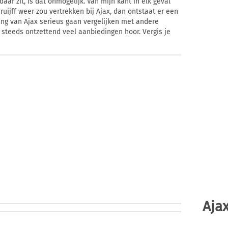
 daar zit, is dat onmogelijk. Van mijn kant in elk geval
Cruijff weer zou vertrekken bij Ajax, dan ontstaat er een
ing van Ajax serieus gaan vergelijken met andere
 steeds ontzettend veel aanbiedingen hoor. Vergis je
Ajax