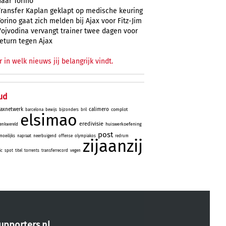
naar Torino
Transfer Kaplan geklapt op medische keuring
Torino gaat zich melden bij Ajax voor Fitz-Jim
Vojvodina vervangt trainer twee dagen voor
return tegen Ajax
r in welk nieuws jij belangrijk vindt.
ud
jaxnetwerk
calimero
complot
barcelona
bewijs
bijzonders
bril
elsimao
eredivisie
huiswerkoefening
enkwereld
post
moeilijks
napraat
neerbuigend
offense
olympiakos
redrum
zijaanzij
ic
spot
titel
torrents
transferrecord
vegen
upporters.nl