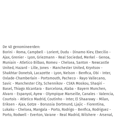
De 40 genomineerden:
Borini - Roma, Campbell - Lorient, Dudu - Dinamo Kiev, Ebecilio -
Ajax, Grenier - Lyon, Griezmann - Real Sociedad, Merkel - Genoa,
Muniain - Atletico Bilbao, Romeu - Chelsea, Santon - Newcastle
United, Hazard - Lille, Jones - Manchester United, Kryvtsov -
Shakhtar Donetsk, Lacazette - Lyon, Nelson - Benfica, Obi - Inter,
Oxlade-Chamberlain - Portsmouth, Pacheco - Rayo Vallecano,
Savic - Manchester City, Schennikov - CSKA Moskou, Shaqiri -
Basel, Thiago Alcantara - Barcelona, Alaba - Bayern Munchen,
Alvaro - Espanyol, Ayew - Olympique Marseille, Canales - Valencia,
Courtois - Atletico Madrid, Coutinho - Inter, El Shaarawy - Milan,
Eriksen - Ajax, Gotze - Borussia Dortmund, Ljajic - Fiorentina,
Lukaku - Chelsea, Mangala - Porto, Rodrigo - Benfica, Rodriguez -
Porto, Rodwell - Everton, Varane - Real Madrid, Wilshere - Arsenal,