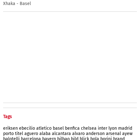
Xhaka - Basel
Tags
eriksen
ebecilio
atletico
basel
benfica
chelsea
inter
lyon
madrid
porto
titel
aguero
alaba
alcantara
alvaro
anderson
arsenal
ayew
balotelli
barcelona
bayern
bilbao
bild
blick
bola
borini
brand