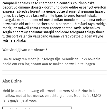
campbell
canales
cesc
chamberlain
courtois
coutinho
cska
deportivo
dinamo
donetsk
dortmund
dudu
editie
espanyol
everton
express
fabregas
fiorentina
genoa
gotze
grenier
griezmann
hazard
jones
kiev
kryvtsov
lacazette
lille
ljajic
lorenzo
lorient
lukaku
mangala
marseille
merkel
messi
milan
mundo
muniain
nea
nelson
newcastle
obi
oxlade
pacheco
pato
portsmouth
rafael
rayo
rodrigo
rodriguez
rodwell
roma
romeu
rooney
santon
savic
schennikov
sergio
shaarawy
shakhtar
shaqiri
sociedad
telegraaf
thiago
times
tuttusport
valencia
vallecano
varane
varat
voetbalbladen
wayne
wilshere
xhaka
Wat vind jij van dit nieuws?
Om te reageren moet je ingelogd zijn. Gebruik de links bovenin
beeld om een loginnaam aan te maken danwel in te loggen.
Ajax E-zine
Meld je aan en ontvang elke week een vers Ajax E-zine in je
mailbox met al het nieuws en achtergronden. Maar liefst 35.942
fans gingen je al voor.