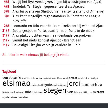
4/
8
Wil jij het live-verslag verzorgen bij wedstrijden van Ajax?
4/
8
Eindelijk, Ter Stegen gepresenteerd als Ajacied
3/
8
Ajax bij overleven Shelbourne naar Zwitserland of Armenië
3/
8
Ajax kent mogelijke tegenstanders in Conference League
play-offs
2/
8
Leonardo en Tolu voor het eerst trefzeker bij winnend Ajax
31/
7
Godts gespot in Porto, transfer naar Paris in de maak
31/
7
Ajax plukt vruchten van maandenlange gesprekken
31/
7
Vanuit het niets kondigt Ajax ook Brandt aan
31/
7
Bevestigd: Fitz-Jim vervolgt carrière in Turijn
Stel hier in welk nieuws jij belangrijk vindt.
Tagcloud
barcelona
brandt
belangenverstrengeling
berghuis
blind
blumenkraft
creatief
deals
dealtjes
elsimao
jordi
lido
godts
leonardo
huursom
ewige
gloukh
hag
stegen
mie
twente
weghorst
tadic
liquide
marktconform
torrents
regeer
sevic
wijndal
winnaarsmentaliteit