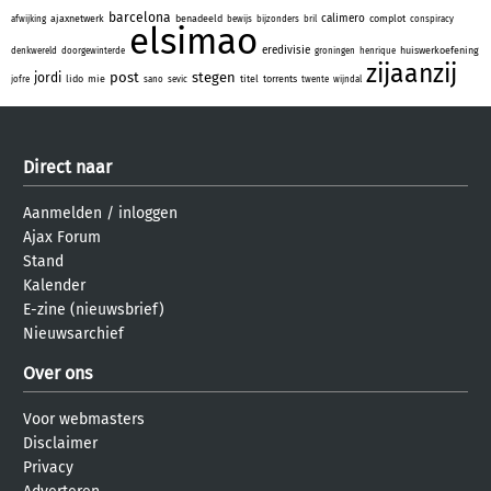
barcelona
calimero
ajaxnetwerk
benadeeld
complot
afwijking
bewijs
bijzonders
bril
conspiracy
elsimao
eredivisie
huiswerkoefening
denkwereld
doorgewinterde
groningen
henrique
zijaanzij
post
stegen
jordi
lido
mie
titel
torrents
jofre
sano
sevic
twente
wijndal
Direct naar
Aanmelden
/
inloggen
Ajax Forum
Stand
Kalender
E-zine (nieuwsbrief)
Nieuwsarchief
Over ons
Voor webmasters
Disclaimer
Privacy