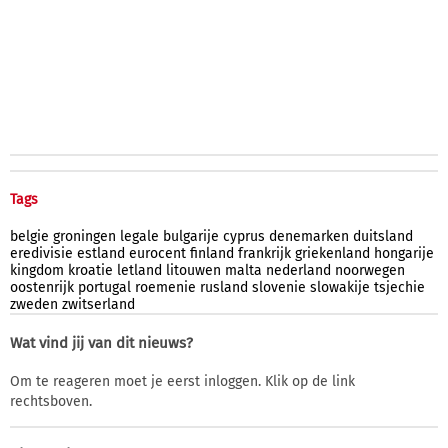
Tags
belgie
groningen
legale
bulgarije
cyprus
denemarken
duitsland
eredivisie
estland
eurocent
finland
frankrijk
griekenland
hongarije
kingdom
kroatie
letland
litouwen
malta
nederland
noorwegen
oostenrijk
portugal
roemenie
rusland
slovenie
slowakije
tsjechie
zweden
zwitserland
Wat vind jij van dit nieuws?
Om te reageren moet je eerst inloggen. Klik op de link
rechtsboven.