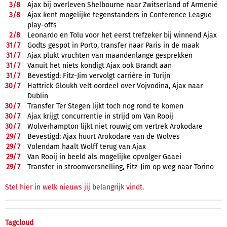
3/
8
Ajax bij overleven Shelbourne naar Zwitserland of Armenië
3/
8
Ajax kent mogelijke tegenstanders in Conference League
play-offs
2/
8
Leonardo en Tolu voor het eerst trefzeker bij winnend Ajax
31/
7
Godts gespot in Porto, transfer naar Paris in de maak
31/
7
Ajax plukt vruchten van maandenlange gesprekken
31/
7
Vanuit het niets kondigt Ajax ook Brandt aan
31/
7
Bevestigd: Fitz-Jim vervolgt carrière in Turijn
30/
7
Hattrick Gloukh velt oordeel over Vojvodina, Ajax naar
Dublin
30/
7
Transfer Ter Stegen lijkt toch nog rond te komen
30/
7
Ajax krijgt concurrentie in strijd om Van Rooij
30/
7
Wolverhampton lijkt niet rouwig om vertrek Arokodare
29/
7
Bevestigd: Ajax huurt Arokodare van de Wolves
29/
7
Volendam haalt Wolff terug van Ajax
29/
7
Van Rooij in beeld als mogelijke opvolger Gaaei
29/
7
Transfer in stroomversnelling, Fitz-Jim op weg naar Torino
Stel hier in welk nieuws jij belangrijk vindt.
Tagcloud