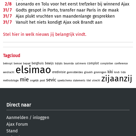
2/
8
Leonardo en Tolu voor het eerst trefzeker bij winnend Ajax
31/
7
Godts gespot in Porto, transfer naar Paris in de maak
31/
7
Ajax plukt vruchten van maandenlange gesprekken
31/
7
Vanuit het niets kondigt Ajax ook Brandt aan
Stel hier in welk nieuws jij belangrijk vindt.
Tagcloud
berghuis
bewijs
complot
bounida
calimero
conference
beknopt
bemoei
bepaal
bijtijds
complotten
elsimao
kiki
eredivisie
gemiddeldes
gloukh
groningen
lido
eendracht
knvb
zijaanzij
mie
sevic
post
methodologie
ongelijk
speelschema
statements
titel
utrecht
Direct naar
Aanmelden
/
inloggen
Ajax Forum
Stand