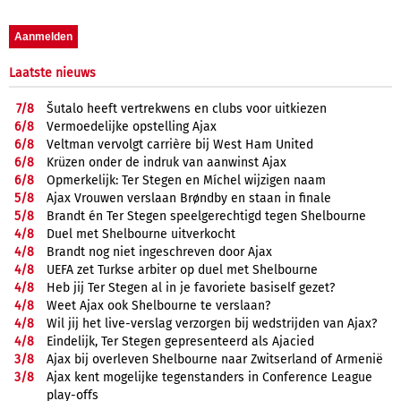
Laatste nieuws
7/
8
Šutalo heeft vertrekwens en clubs voor uitkiezen
6/
8
Vermoedelijke opstelling Ajax
6/
8
Veltman vervolgt carrière bij West Ham United
6/
8
Krüzen onder de indruk van aanwinst Ajax
6/
8
Opmerkelijk: Ter Stegen en Míchel wijzigen naam
5/
8
Ajax Vrouwen verslaan Brøndby en staan in finale
5/
8
Brandt én Ter Stegen speelgerechtigd tegen Shelbourne
4/
8
Duel met Shelbourne uitverkocht
4/
8
Brandt nog niet ingeschreven door Ajax
4/
8
UEFA zet Turkse arbiter op duel met Shelbourne
4/
8
Heb jij Ter Stegen al in je favoriete basiself gezet?
4/
8
Weet Ajax ook Shelbourne te verslaan?
4/
8
Wil jij het live-verslag verzorgen bij wedstrijden van Ajax?
4/
8
Eindelijk, Ter Stegen gepresenteerd als Ajacied
3/
8
Ajax bij overleven Shelbourne naar Zwitserland of Armenië
3/
8
Ajax kent mogelijke tegenstanders in Conference League
play-offs