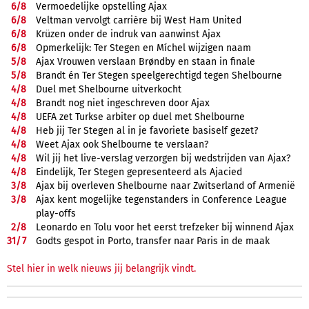
6/
8
Vermoedelijke opstelling Ajax
6/
8
Veltman vervolgt carrière bij West Ham United
6/
8
Krüzen onder de indruk van aanwinst Ajax
6/
8
Opmerkelijk: Ter Stegen en Míchel wijzigen naam
5/
8
Ajax Vrouwen verslaan Brøndby en staan in finale
5/
8
Brandt én Ter Stegen speelgerechtigd tegen Shelbourne
4/
8
Duel met Shelbourne uitverkocht
4/
8
Brandt nog niet ingeschreven door Ajax
4/
8
UEFA zet Turkse arbiter op duel met Shelbourne
4/
8
Heb jij Ter Stegen al in je favoriete basiself gezet?
4/
8
Weet Ajax ook Shelbourne te verslaan?
4/
8
Wil jij het live-verslag verzorgen bij wedstrijden van Ajax?
4/
8
Eindelijk, Ter Stegen gepresenteerd als Ajacied
3/
8
Ajax bij overleven Shelbourne naar Zwitserland of Armenië
3/
8
Ajax kent mogelijke tegenstanders in Conference League
play-offs
2/
8
Leonardo en Tolu voor het eerst trefzeker bij winnend Ajax
31/
7
Godts gespot in Porto, transfer naar Paris in de maak
Stel hier in welk nieuws jij belangrijk vindt.