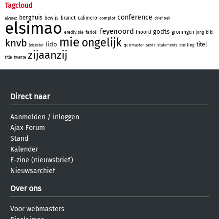
Tagcloud
conference
berghuis
bewijs
brandt
calimero
complot
alvarez
driehoek
elsimao
feyenoord
godts
fnoord
groningen
eredivisie
farioli
kiki
jong
mie
ongelijk
knvb
lido
titel
sevic
stelling
leicester
quizmaster
statements
zijaanzij
title
twente
Direct naar
Aanmelden
/
inloggen
Ajax Forum
Stand
Kalender
E-zine (nieuwsbrief)
Nieuwsarchief
Over ons
Voor webmasters