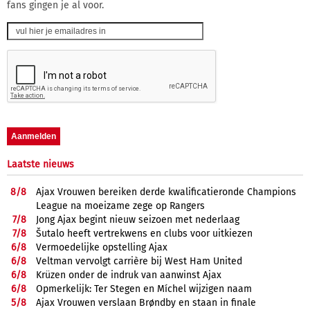
fans gingen je al voor.
Laatste nieuws
8/
8
Ajax Vrouwen bereiken derde kwalificatieronde Champions
League na moeizame zege op Rangers
7/
8
Jong Ajax begint nieuw seizoen met nederlaag
7/
8
Šutalo heeft vertrekwens en clubs voor uitkiezen
6/
8
Vermoedelijke opstelling Ajax
6/
8
Veltman vervolgt carrière bij West Ham United
6/
8
Krüzen onder de indruk van aanwinst Ajax
6/
8
Opmerkelijk: Ter Stegen en Míchel wijzigen naam
5/
8
Ajax Vrouwen verslaan Brøndby en staan in finale