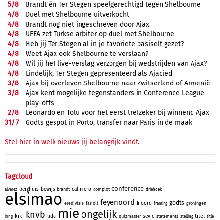
5/
8
Brandt én Ter Stegen speelgerechtigd tegen Shelbourne
4/
8
Duel met Shelbourne uitverkocht
4/
8
Brandt nog niet ingeschreven door Ajax
4/
8
UEFA zet Turkse arbiter op duel met Shelbourne
4/
8
Heb jij Ter Stegen al in je favoriete basiself gezet?
4/
8
Weet Ajax ook Shelbourne te verslaan?
4/
8
Wil jij het live-verslag verzorgen bij wedstrijden van Ajax?
4/
8
Eindelijk, Ter Stegen gepresenteerd als Ajacied
3/
8
Ajax bij overleven Shelbourne naar Zwitserland of Armenië
3/
8
Ajax kent mogelijke tegenstanders in Conference League
play-offs
2/
8
Leonardo en Tolu voor het eerst trefzeker bij winnend Ajax
31/
7
Godts gespot in Porto, transfer naar Paris in de maak
Stel hier in welk nieuws jij belangrijk vindt.
Tagcloud
conference
berghuis
bewijs
calimero
brandt
complot
alvarez
driehoek
elsimao
feyenoord
godts
fnoord
eredivisie
farioli
groningen
framing
mie
ongelijk
knvb
kiki
titel
lido
sevic
quizmaster
statements
jong
stelling
title