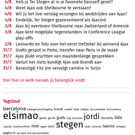
4/
8
Heb jij Ter Stegen al in je favoriete basiself gezet?
4/
8
Weet Ajax ook Shelbourne te verslaan?
4/
8
Wil jij het live-verslag verzorgen bij wedstrijden van Ajax?
4/
8
Eindelijk, Ter Stegen gepresenteerd als Ajacied
3/
8
Ajax bij overleven Shelbourne naar Zwitserland of Armenië
3/
8
Ajax kent mogelijke tegenstanders in Conference League
play-offs
2/
8
Leonardo en Tolu voor het eerst trefzeker bij winnend Ajax
31/
7
Godts gespot in Porto, transfer naar Paris in de maak
31/
7
Ajax plukt vruchten van maandenlange gesprekken
31/
7
Vanuit het niets kondigt Ajax ook Brandt aan
31/
7
Bevestigd: Fitz-Jim vervolgt carrière in Turijn
Stel hier in welk nieuws jij belangrijk vindt.
Tagcloud
barcelona
brandt
belangenverstrengeling
creatief
deals
dealtjes
documentaire
doorverkoop
elsimao
jordi
lido
godts
leonardo
huursom
gerede
gloukh
hag
stegen
mie
twente
sevic
liquide
marktconform
tadic
torrents
regeer
verkapte
weghorst
wijndal
winnaarsmentaliteit