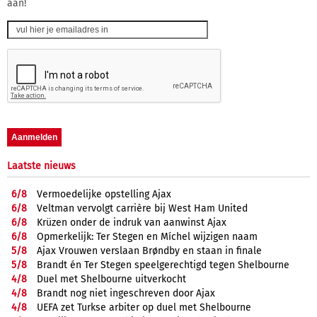
aan!
Laatste nieuws
6/
8
Vermoedelijke opstelling Ajax
6/
8
Veltman vervolgt carrière bij West Ham United
6/
8
Krüzen onder de indruk van aanwinst Ajax
6/
8
Opmerkelijk: Ter Stegen en Míchel wijzigen naam
5/
8
Ajax Vrouwen verslaan Brøndby en staan in finale
5/
8
Brandt én Ter Stegen speelgerechtigd tegen Shelbourne
4/
8
Duel met Shelbourne uitverkocht
4/
8
Brandt nog niet ingeschreven door Ajax
4/
8
UEFA zet Turkse arbiter op duel met Shelbourne