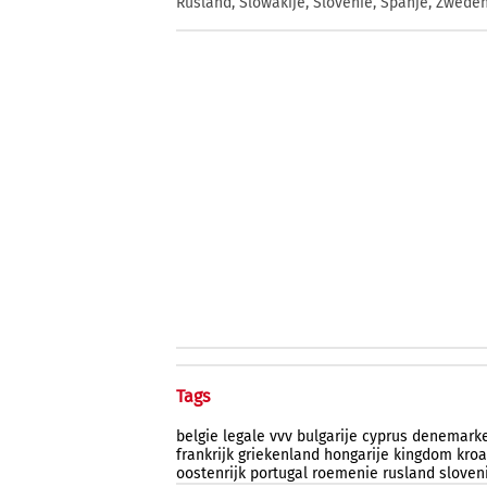
Rusland, Slowakije, Slovenië, Spanje, Zweden
Tags
belgie
legale
vvv
bulgarije
cyprus
denemark
frankrijk
griekenland
hongarije
kingdom
kroa
oostenrijk
portugal
roemenie
rusland
sloven