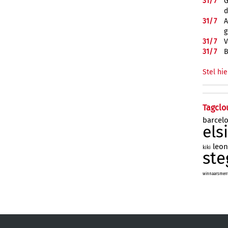
31/
7
G
d
31/
7
A
g
31/
7
V
31/
7
B
Stel hie
Tagclo
barcel
els
leo
kiki
ste
winnaarsmenta