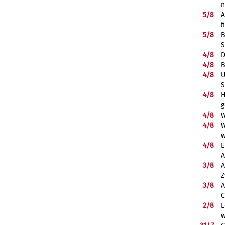
5/
8
A
f
5/
8
B
S
4/
8
D
4/
8
B
4/
8
U
S
4/
8
H
g
4/
8
W
4/
8
W
w
4/
8
E
A
3/
8
A
Z
3/
8
A
C
2/
8
L
w