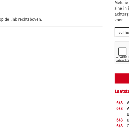
Meld je
zine in
achterg
op de link rechtsboven.
voor.
Laatst
6/
8
V
6/
8
V
U
6/
8
K
6/
8
O