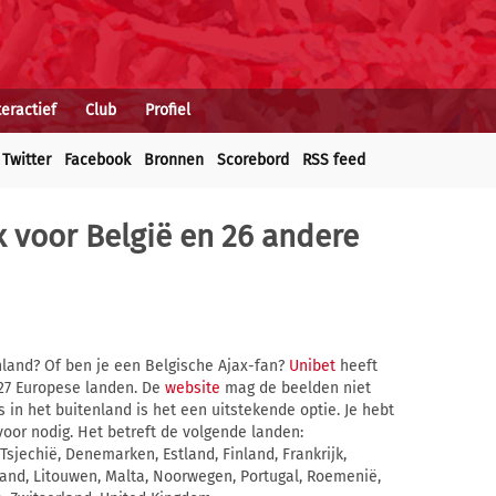
teractief
Club
Profiel
Twitter
Facebook
Bronnen
Scorebord
RSS feed
 voor België en 26 andere
enland? Of ben je een Belgische Ajax-fan?
Unibet
heeft
 27 Europese landen. De
website
mag de beelden niet
in het buitenland is het een uitstekende optie. Je hebt
oor nodig. Het betreft de volgende landen:
, Tsjechië, Denemarken, Estland, Finland, Frankrijk,
etland, Litouwen, Malta, Noorwegen, Portugal, Roemenië,