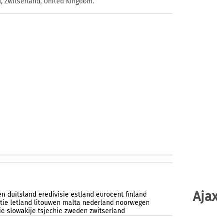
, Zwitserland, United Kingdom.
Ajax
en
duitsland
eredivisie
estland
eurocent
finland
tie
letland
litouwen
malta
nederland
noorwegen
ie
slowakije
tsjechie
zweden
zwitserland