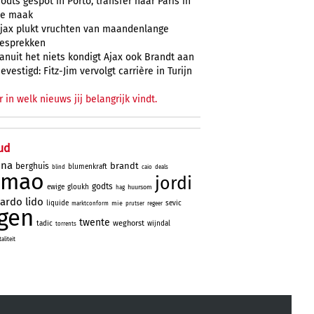
odts gespot in Porto, transfer naar Paris in
e maak
jax plukt vruchten van maandenlange
esprekken
anuit het niets kondigt Ajax ook Brandt aan
evestigd: Fitz-Jim vervolgt carrière in Turijn
r in welk nieuws jij belangrijk vindt.
ud
ona
brandt
berghuis
blumenkraft
blind
caio
deals
imao
jordi
godts
ewige
gloukh
huursom
hag
nardo
lido
liquide
sevic
mie
marktconform
prutser
regeer
gen
twente
weghorst
tadic
wijndal
torrents
liteit