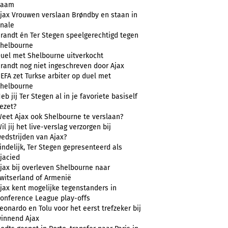
naam
jax Vrouwen verslaan Brøndby en staan in
inale
randt én Ter Stegen speelgerechtigd tegen
helbourne
uel met Shelbourne uitverkocht
randt nog niet ingeschreven door Ajax
EFA zet Turkse arbiter op duel met
helbourne
eb jij Ter Stegen al in je favoriete basiself
ezet?
eet Ajax ook Shelbourne te verslaan?
il jij het live-verslag verzorgen bij
edstrijden van Ajax?
indelijk, Ter Stegen gepresenteerd als
jacied
jax bij overleven Shelbourne naar
witserland of Armenië
jax kent mogelijke tegenstanders in
onference League play-offs
eonardo en Tolu voor het eerst trefzeker bij
innend Ajax