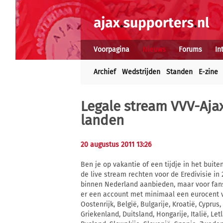
Voorpagina
Nieuws
Forums
In
Archief
Wedstrijden
Standen
E-zine
Legale stream VVV-Ajax
landen
20 augustus 2011 13:26
Ben je op vakantie of een tijdje in het buit
de live stream rechten voor de Eredivisie in
binnen Nederland aanbieden, maar voor fans 
er een account met minimaal een eurocent v
Oostenrijk, België, Bulgarije, Kroatië, Cyprus
Griekenland, Duitsland, Hongarije, Italië, L