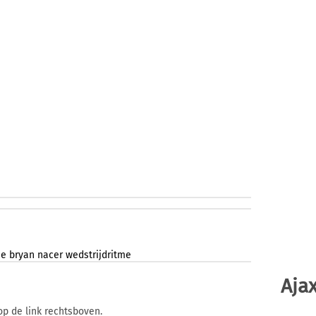
se
bryan
nacer
wedstrijdritme
Ajax
op de link rechtsboven.