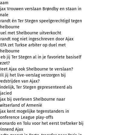
naam
jax Vrouwen verslaan Brøndby en staan in
inale
randt én Ter Stegen speelgerechtigd tegen
helbourne
uel met Shelbourne uitverkocht
randt nog niet ingeschreven door Ajax
EFA zet Turkse arbiter op duel met
helbourne
eb jij Ter Stegen al in je favoriete basiself
ezet?
eet Ajax ook Shelbourne te verslaan?
il jij het live-verslag verzorgen bij
edstrijden van Ajax?
indelijk, Ter Stegen gepresenteerd als
jacied
jax bij overleven Shelbourne naar
witserland of Armenië
jax kent mogelijke tegenstanders in
onference League play-offs
eonardo en Tolu voor het eerst trefzeker bij
innend Ajax