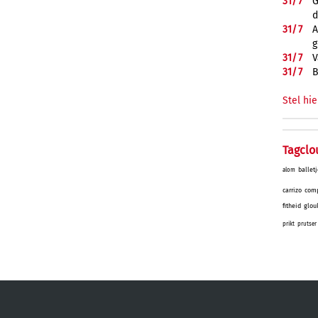
31/
7
G
d
31/
7
A
g
31/
7
V
31/
7
B
Stel hie
Tagclo
balletj
alom
carrizo
comp
fitheid
glou
prikt
prutser