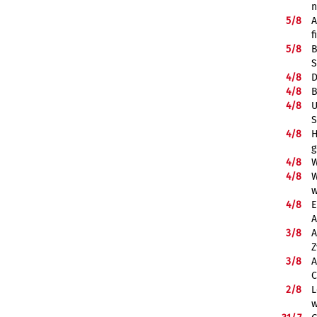
5/
8
A
f
5/
8
B
S
4/
8
D
4/
8
B
4/
8
U
S
4/
8
H
g
4/
8
W
4/
8
W
w
4/
8
E
A
3/
8
A
Z
3/
8
A
C
2/
8
L
w