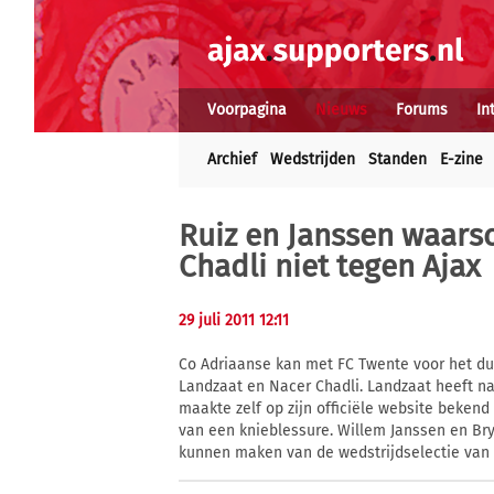
Voorpagina
Nieuws
Forums
In
Archief
Wedstrijden
Standen
E-zine
Ruiz en Janssen waarsc
Chadli niet tegen Ajax
29 juli 2011 12:11
Co Adriaanse kan met FC Twente voor het due
Landzaat en Nacer Chadli. Landzaat heeft na 
maakte zelf op zijn officiële website bekend 
van een knieblessure. Willem Janssen en Brya
kunnen maken van de wedstrijdselectie van 