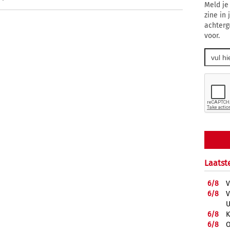
Meld je
zine in
achterg
voor.
Laatst
6/
8
V
6/
8
V
U
6/
8
K
6/
8
O