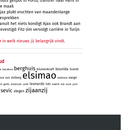
odts gespot in Porto, transfer naar Paris in
e maak
jax plukt vruchten van maandenlange
esprekken
anuit het niets kondigt Ajax ook Brandt aan
evestigd: Fitz-Jim vervolgt carrière in Turijn
r in welk nieuws jij belangrijk vindt.
ud
berghuis
bounida
blumenkraft
brandt
e
barcelona
elsimao
ewige
dolberg
lot
derk
eredivisie
leonardo
lido
kh
jordi
godts
johanssen
madrid
mie
oscar
post
zijaanzij
sevic
stegen