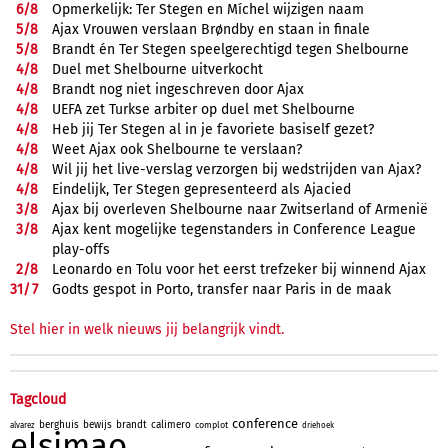
6/
8
Opmerkelijk: Ter Stegen en Míchel wijzigen naam
5/
8
Ajax Vrouwen verslaan Brøndby en staan in finale
5/
8
Brandt én Ter Stegen speelgerechtigd tegen Shelbourne
4/
8
Duel met Shelbourne uitverkocht
4/
8
Brandt nog niet ingeschreven door Ajax
4/
8
UEFA zet Turkse arbiter op duel met Shelbourne
4/
8
Heb jij Ter Stegen al in je favoriete basiself gezet?
4/
8
Weet Ajax ook Shelbourne te verslaan?
4/
8
Wil jij het live-verslag verzorgen bij wedstrijden van Ajax?
4/
8
Eindelijk, Ter Stegen gepresenteerd als Ajacied
3/
8
Ajax bij overleven Shelbourne naar Zwitserland of Armenië
3/
8
Ajax kent mogelijke tegenstanders in Conference League
play-offs
2/
8
Leonardo en Tolu voor het eerst trefzeker bij winnend Ajax
31/
7
Godts gespot in Porto, transfer naar Paris in de maak
Stel hier in welk nieuws jij belangrijk vindt.
Tagcloud
conference
berghuis
bewijs
brandt
calimero
complot
alvarez
driehoek
elsimao