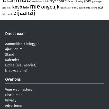
feyenoord
godts
fnoord
eredivisie
farioli
groningen
framing
mie
ongelijk
knvb
lido
titel
sevic
kiki
quizmaster
statements
jong
stelling
zijaanzij
title
twente
Direct naar
Aanmelden
/
inloggen
Ajax Forum
Stand
Kalender
E-zine (nieuwsbrief)
Nieuwsarchief
Over ons
Voor webmasters
Disclaimer
Privacy
Adverteren