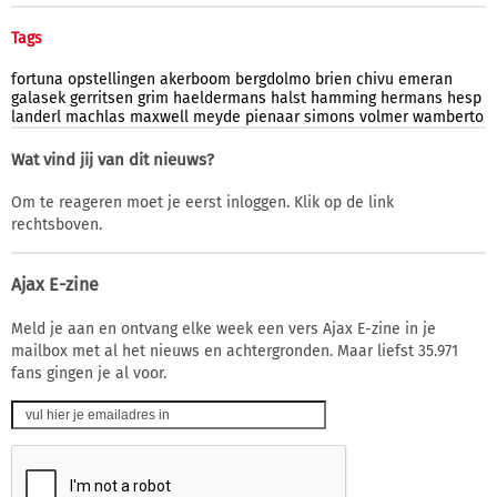
Tags
fortuna
opstellingen
akerboom
bergdolmo
brien
chivu
emeran
galasek
gerritsen
grim
haeldermans
halst
hamming
hermans
hesp
landerl
machlas
maxwell
meyde
pienaar
simons
volmer
wamberto
Wat vind jij van dit nieuws?
Om te reageren moet je eerst inloggen. Klik op de link
rechtsboven.
Ajax E-zine
Meld je aan en ontvang elke week een vers Ajax E-zine in je
mailbox met al het nieuws en achtergronden. Maar liefst 35.971
fans gingen je al voor.