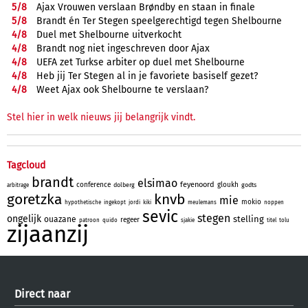
5/
8
Ajax Vrouwen verslaan Brøndby en staan in finale
5/
8
Brandt én Ter Stegen speelgerechtigd tegen Shelbourne
4/
8
Duel met Shelbourne uitverkocht
4/
8
Brandt nog niet ingeschreven door Ajax
4/
8
UEFA zet Turkse arbiter op duel met Shelbourne
4/
8
Heb jij Ter Stegen al in je favoriete basiself gezet?
4/
8
Weet Ajax ook Shelbourne te verslaan?
Stel hier in welk nieuws jij belangrijk vindt.
Tagcloud
brandt
elsimao
feyenoord
conference
gloukh
dolberg
godts
arbitrage
goretzka
knvb
mie
mokio
hypothetische
ingekopt
jordi
kiki
meulemans
noppen
sevic
stegen
ongelijk
stelling
ouazane
regeer
patroon
quido
sjakie
titel
tolu
zijaanzij
Direct naar