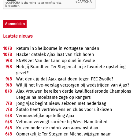
Laatste nieuws
10/
8
Return in Shelbourne in Portugese handen
10/
8
Hacker datalek Ajax laat van zich horen
9/
8
KNVB zet Van der Laan op duel in Zwolle
9/
8
Heb jij Brandt en Ter Stegen al in je favoriete opstelling
gezet?
9/
8
Wat denk jij dat Ajax gaat doen tegen PEC Zwolle?
9/
8
Wil jij het live-verslag verzorgen bij wedstrijden van Ajax?
8/
8
Ajax Vrouwen bereiken derde kwalificatieronde Champions
League na moeizame zege op Rangers
7/
8
Jong Ajax begint nieuw seizoen met nederlaag
7/
8
Šutalo heeft vertrekwens en clubs voor uitkiezen
6/
8
Vermoedelijke opstelling Ajax
6/
8
Veltman vervolgt carrière bij West Ham United
6/
8
Krüzen onder de indruk van aanwinst Ajax
6/
8
Opmerkelijk: Ter Stegen en Míchel wijzigen naam