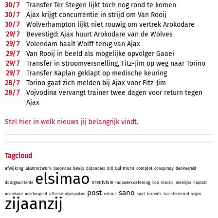
30/
7
Transfer Ter Stegen lijkt toch nog rond te komen
30/
7
Ajax krijgt concurrentie in strijd om Van Rooij
30/
7
Wolverhampton lijkt niet rouwig om vertrek Arokodare
29/
7
Bevestigd: Ajax huurt Arokodare van de Wolves
29/
7
Volendam haalt Wolff terug van Ajax
29/
7
Van Rooij in beeld als mogelijke opvolger Gaaei
29/
7
Transfer in stroomversnelling, Fitz-Jim op weg naar Torino
29/
7
Transfer Kaplan geklapt op medische keuring
28/
7
Torino gaat zich melden bij Ajax voor Fitz-Jim
28/
7
Vojvodina vervangt trainer twee dagen voor return tegen
Ajax
Stel hier in welk nieuws jij belangrijk vindt.
Tagcloud
ajaxnetwerk
calimero
afwijking
complot
barcelona
bewijs
bijzonders
bril
conspiracy
denkwereld
elsimao
eredivisie
huiswerkoefening
doorgewinterde
lido
madrid
moeilijks
napraat
post
sano
nederland
neerbuigend
offense
olympiakos
redrum
spot
torrents
transferrecord
vegen
zijaanzij