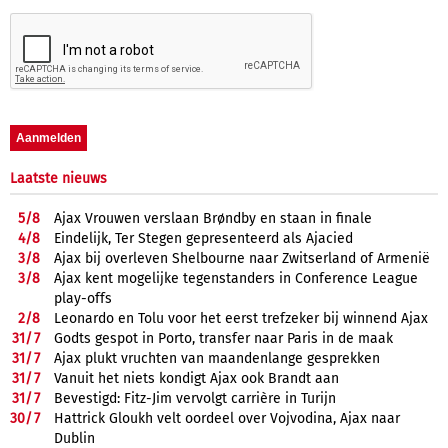
Laatste nieuws
5/
8
Ajax Vrouwen verslaan Brøndby en staan in finale
4/
8
Eindelijk, Ter Stegen gepresenteerd als Ajacied
3/
8
Ajax bij overleven Shelbourne naar Zwitserland of Armenië
3/
8
Ajax kent mogelijke tegenstanders in Conference League
play-offs
2/
8
Leonardo en Tolu voor het eerst trefzeker bij winnend Ajax
31/
7
Godts gespot in Porto, transfer naar Paris in de maak
31/
7
Ajax plukt vruchten van maandenlange gesprekken
31/
7
Vanuit het niets kondigt Ajax ook Brandt aan
31/
7
Bevestigd: Fitz-Jim vervolgt carrière in Turijn
30/
7
Hattrick Gloukh velt oordeel over Vojvodina, Ajax naar
Dublin